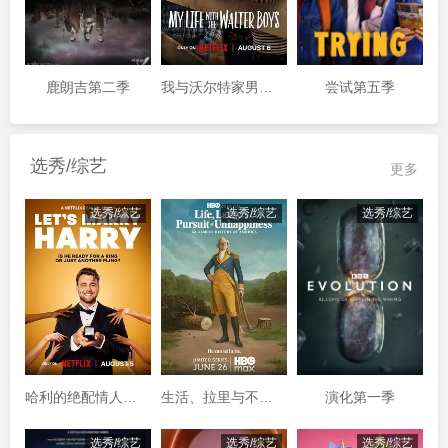
鹿朗吉第二季
我与沃尔特家男孩的生活第三季
尝试第五季
选秀/综艺
更多
选秀/综艺
选秀/综艺
选秀/综艺
哈利的绝配情人第一季
生活、拉里与不快乐的追求：一部美国史
演化第一季
选秀/综艺
选秀/综艺
选秀/综艺