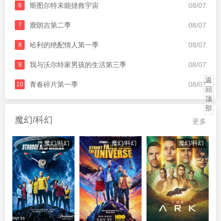
斯图尔特未能拯救宇宙
08/07
6
鹿朗吉第二季
08/07
7
哈利的绝配情人第一季
08/07
8
我与沃尔特家男孩的生活第三季
08/07
9
返
青春碎片第一季
08/07
10
回
顶
部
魔幻/科幻
更多
魔幻/科幻
魔幻/科幻
魔幻/科幻