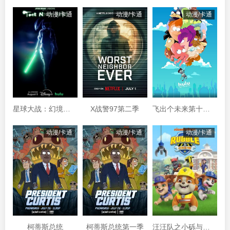
动漫/卡通
动漫/卡通
动漫/卡通
星球大战：幻境—第九个绝地武士
X战警97第二季
飞出个未来第十四季
动漫/卡通
动漫/卡通
动漫/卡通
柯蒂斯总统
柯蒂斯总统第一季
汪汪队之小砾与工程家族第三季