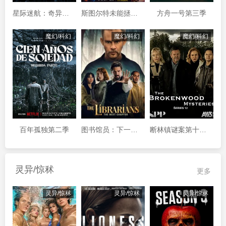
星际迷航：奇异新世界第四季
斯图尔特未能拯救宇宙
方舟一号第三季
魔幻/科幻
魔幻/科幻
魔幻/科幻
百年孤独第二季
图书馆员：下一章第二季
断林镇谜案第十二季
灵异/惊秫
更多
灵异/惊秫
灵异/惊秫
灵异/惊秫