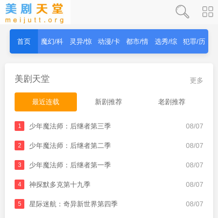
首页
魔幻/科
灵异/惊
动漫/卡
都市/情
选秀/综
犯罪/历
幻
秫
通
感
艺
史
美剧天堂
更多
最近连载
新剧推荐
老剧推荐
少年魔法师：后继者第三季
08/07
1
少年魔法师：后继者第二季
08/07
2
少年魔法师：后继者第一季
08/07
3
神探默多克第十九季
08/07
4
星际迷航：奇异新世界第四季
08/07
5