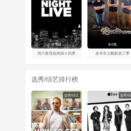
本季终
全6集
周六夜现场第四十四季
老爷车大翻新第三季
选秀/综艺排行榜
选秀/综艺
选秀/