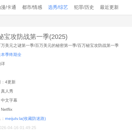
动漫/卡通
都市/情感
选秀/综艺
犯罪/历史
最近更新
宝攻防战第一季(2025)
百万美元之谜第一季/百万美元的秘密第一季/百万秘宝攻防战第一季
共本季终期全
内详
期：
4更新
：
真人秀
：
中文字幕
：
Netflix
名：
meijutv.la(收藏防迷路)
026-04-16 01:49:25