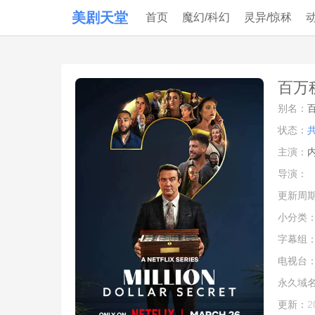
美剧天堂
首页
魔幻/科幻
灵异/惊秫
百万秘
别名：
状态：
主演：
导演：
更新周
小分类
字幕组
电视台
永久域
更新：
2