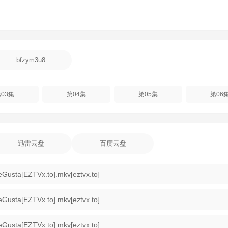
bfzym3u8
03集
第04集
第05集
第06
迅雷云盘
百度云盘
Gusta[EZTVx.to].mkv[eztvx.to]
Gusta[EZTVx.to].mkv[eztvx.to]
Gusta[EZTVx.to].mkv[eztvx.to]