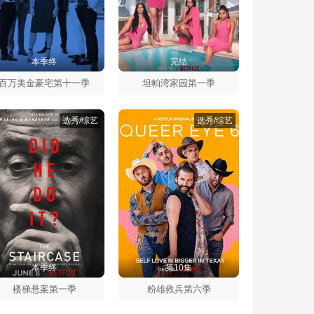
本季终
完结
百万美金豪宅第十一季
坦帕湾家园第一季
选秀/综艺
选秀/综艺
本季终
第10集
楼梯悬案第一季
粉雄救兵第六季