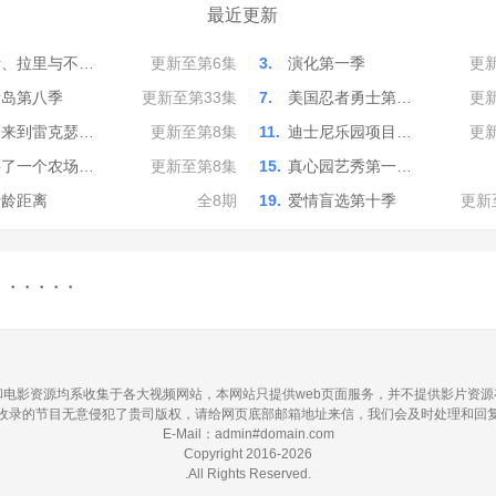
最近更新
活、拉里与不…
更新至第6集
3.
演化第一季
更
情岛第八季
更新至第33集
7.
美国忍者勇士第…
更
迎来到雷克瑟…
更新至第8集
11.
迪士尼乐园项目…
更
买了一个农场…
更新至第8集
15.
真心园艺秀第一…
爱龄距离
全8期
19.
爱情盲选第十季
更新
· · ·
电影资源均系收集于各大视频网站，本网站只提供web页面服务，并不提供影片资
收录的节目无意侵犯了贵司版权，请给网页底部邮箱地址来信，我们会及时处理和回
E-Mail：admin#domain.com
Copyright 2016-2026
.All Rights Reserved.