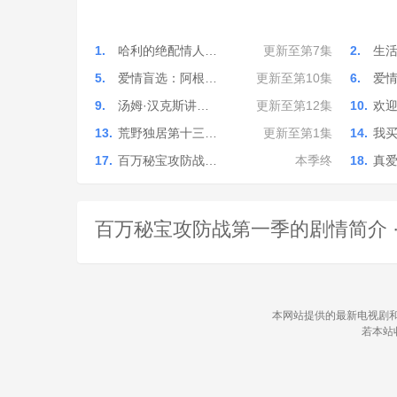
1.
哈利的绝配情人…
更新至第7集
2.
生
5.
爱情盲选：阿根…
更新至第10集
6.
爱
9.
汤姆·汉克斯讲…
更新至第12集
10.
欢
13.
荒野独居第十三…
更新至第1集
14.
我
17.
百万秘宝攻防战…
本季终
18.
真
百万秘宝攻防战第一季的剧情简介 · · · 
本网站提供的最新电视剧和
若本站