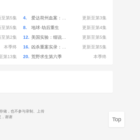
新至第5集
4.
爱达荷州血案：…
更新至第3集
新至第5集
8.
地球·劫后重生
更新至第4集
新至第2集
12.
美国实验：细说…
更新至第5集
本季终
16.
凶杀重案实录：…
更新至第5集
至第13集
20.
荒野求生第六季
本季终
源存储，也不参与录制、上传
复，谢谢
Top