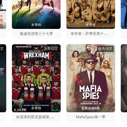
本季终
本季终
幸
存者：萨摩亚第十九季
极速前进第三十七季
综艺
选秀/综艺
选秀/综艺
本季终
更新至第6集
欢
迎来到雷克瑟姆第一季
MafiaSpies第一季