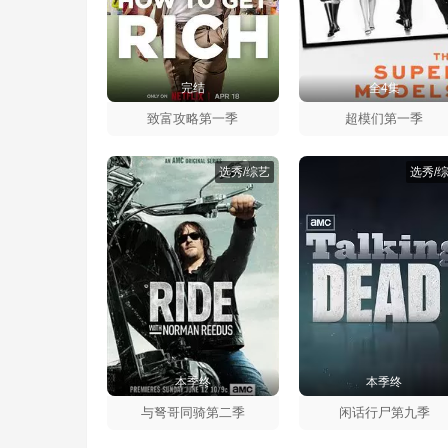
完结
全4集
致富攻略第一季
超模们第一季
选秀/综艺
选秀/
本季终
本季终
与弩哥同骑第二季
闲话行尸第九季