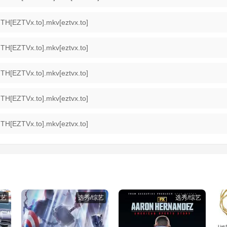
TH[EZTVx.to].mkv[eztvx.to]
TH[EZTVx.to].mkv[eztvx.to]
TH[EZTVx.to].mkv[eztvx.to]
TH[EZTVx.to].mkv[eztvx.to]
TH[EZTVx.to].mkv[eztvx.to]
综艺
选秀/综艺
选秀/综艺