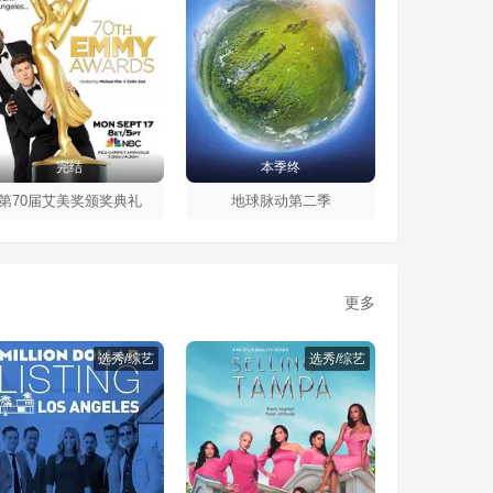
完结
本季终
第70届艾美奖颁奖典礼
地球脉动第二季
更多
选秀/综艺
选秀/综艺