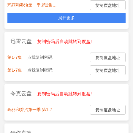
玛丽和乔治第一季.第2集
点我复制密码:
复制度盘地址
展开更多
迅雷云盘
复制密码后自动跳转到度盘!
第1-7集
点我复制密码:
复制度盘地址
第1-7集
点我复制密码:
复制度盘地址
夸克云盘
复制密码后自动跳转到度盘!
玛丽和乔治第一季.第1-7集
点我复制密码:
复制度盘地址
猜你喜欢