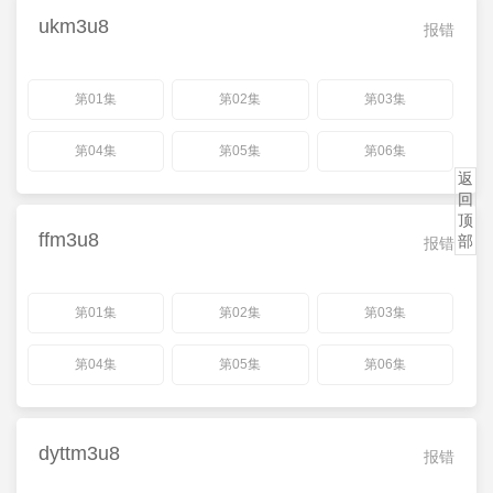
ukm3u8
报错
第01集
第02集
第03集
第04集
第05集
第06集
返
回
顶
ffm3u8
部
报错
第01集
第02集
第03集
第04集
第05集
第06集
dyttm3u8
报错