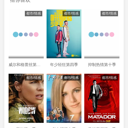
都市/情感
都市/情感
都市/情感
威尔和格蕾丝第四季
年少轻狂第四季
抑制热情第十季
都市/情感
都市/情感
都市/情感