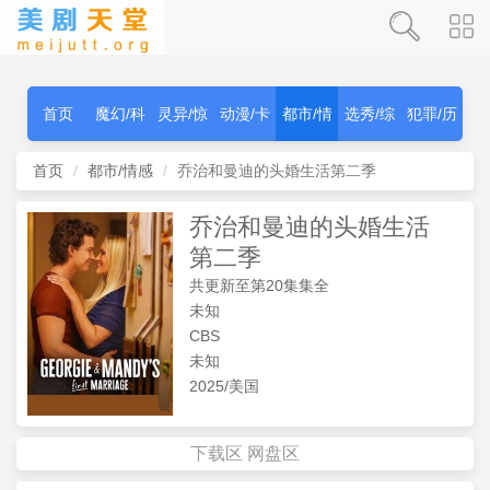
首页
魔幻/科
灵异/惊
动漫/卡
都市/情
选秀/综
犯罪/历
幻
秫
通
感
艺
史
首页
都市/情感
乔治和曼迪的头婚生活第二季
乔治和曼迪的头婚生活
第二季
共更新至第20集集全
未知
CBS
未知
2025/美国
下载区
网盘区