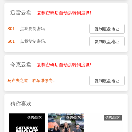
迅雷云盘
复制密码后自动跳转到度盘!
S01
点我复制密码:
复制度盘地址
S01
点我复制密码:
复制度盘地址
夸克云盘
复制密码后自动跳转到度盘!
马卢夫之道：赛车维修专家第一季.S01
点我复制密码:
复制度盘地址
猜你喜欢
选秀/综艺
选秀/综艺
选秀/综艺