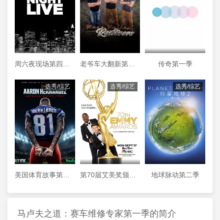
周六夜现场第四十四季
老爷车大翻新第三季
传奇第一季
选秀/综艺
选秀/综艺
选秀/综艺
美国体育故事第一季
第70届艾美奖颁奖典礼
地球脉动第二季
马卢夫之道：赛车维修专家第一季的简介