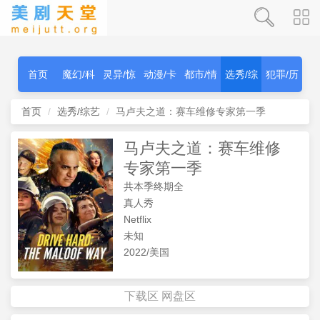
首页
魔幻/科
灵异/惊
动漫/卡
都市/情
选秀/综
犯罪/历
幻
秫
通
感
艺
史
首页
选秀/综艺
马卢夫之道：赛车维修专家第一季
马卢夫之道：赛车维修
专家第一季
共本季终期全
真人秀
Netflix
未知
2022/美国
下载区
网盘区