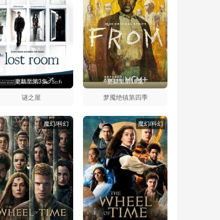
更新至第3集
更新至第10集
谜之屋
梦魇绝镇第四季
魔幻/科幻
魔幻/科幻