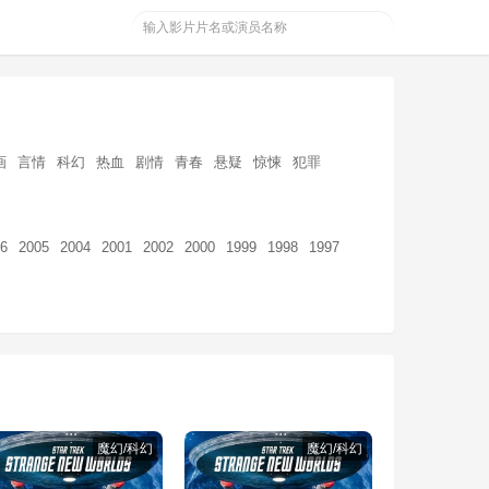
画
言情
科幻
热血
剧情
青春
悬疑
惊悚
犯罪
6
2005
2004
2001
2002
2000
1999
1998
1997
魔幻/科幻
魔幻/科幻