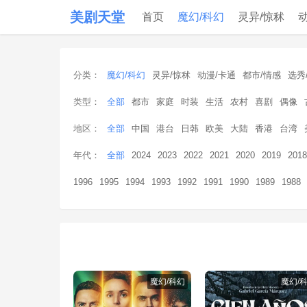
美剧天堂
首页
魔幻/科幻
灵异/惊秫
分类：
魔幻/科幻
灵异/惊秫
动漫/卡通
都市/情感
选秀
类型：
全部
都市
家庭
时装
生活
农村
喜剧
偶像
地区：
全部
中国
港台
日韩
欧美
大陆
香港
台湾
年代：
全部
2024
2023
2022
2021
2020
2019
2018
1996
1995
1994
1993
1992
1991
1990
1989
1988
魔幻/科幻
魔幻/