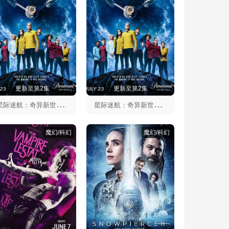
更新至第2集
更新至第2集
星
际迷航：奇异新世界第四季
星
际迷航：奇异新世界第四季
魔幻/科幻
魔幻/科幻