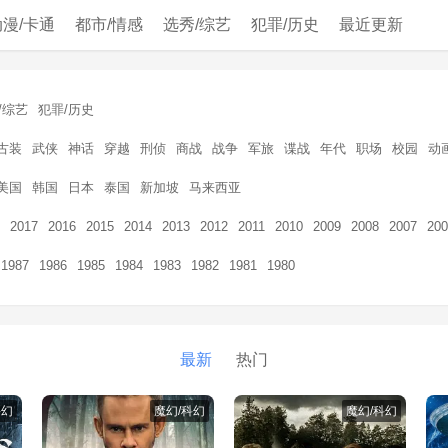
动漫/卡通
都市/情感
选秀/综艺
犯罪/历史
最近更新
/综艺
犯罪/历史
古装
武侠
神话
穿越
刑侦
商战
战争
军旅
谍战
年代
职场
校园
动
美国
韩国
日本
泰国
新加坡
马来西亚
2017
2016
2015
2014
2013
2012
2011
2010
2009
2008
2007
200
1987
1986
1985
1984
1983
1982
1981
1980
最新
热门
科幻
魔幻/科幻
魔幻/科幻