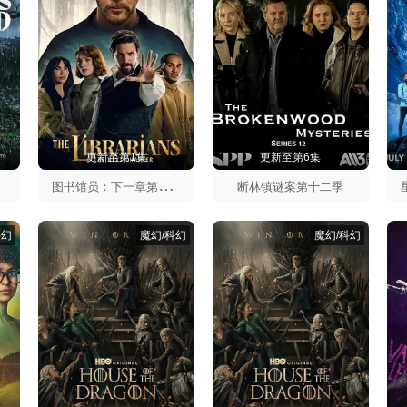
更新至第1集
更新至第6集
图
书馆员：下一章第二季
断林镇谜案第十二季
科幻
魔幻/科幻
魔幻/科幻