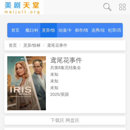
首页
魔幻/科
灵异/惊
动漫/卡
都市/情
选秀/综
犯罪/历
幻
秫
通
感
艺
史
首页
灵异/惊秫
鸢尾花事件
鸢尾花事件
共第8集完结集全
未知
未知
未知
2025/英国
下载区
网盘区