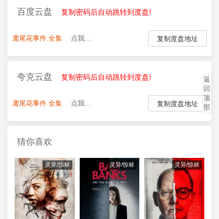
百度云盘
复制密码后自动跳转到度盘!
鸢尾花事件.全集
点我复制密码:
复制度盘地址
夸克云盘
复制密码后自动跳转到度盘!
返
回
顶
鸢尾花事件.全集
点我复制密码:
复制度盘地址
部
猜你喜欢
灵异/惊秫
灵异/惊秫
灵异/惊秫