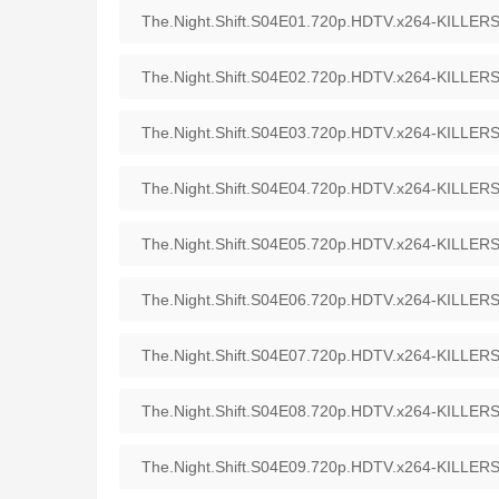
The.Night.Shift.S04E01.720p.HDTV.x264-KILLERS[
The.Night.Shift.S04E02.720p.HDTV.x264-KILLERS[
The.Night.Shift.S04E03.720p.HDTV.x264-KILLERS[
The.Night.Shift.S04E04.720p.HDTV.x264-KILLERS[
The.Night.Shift.S04E05.720p.HDTV.x264-KILLERS[
The.Night.Shift.S04E06.720p.HDTV.x264-KILLERS[
The.Night.Shift.S04E07.720p.HDTV.x264-KILLERS[
The.Night.Shift.S04E08.720p.HDTV.x264-KILLERS[
The.Night.Shift.S04E09.720p.HDTV.x264-KILLERS[