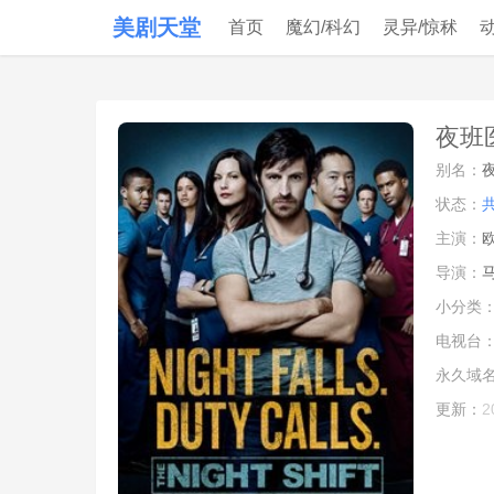
美剧天堂
首页
魔幻/科幻
灵异/惊秫
夜班医
别名：
状态：
主演：
欧
导演：
小分类
电视台
永久域
更新：
2