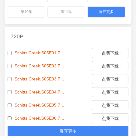
第10集
第11集
展开更多
720P
Schitts.Creek.S05E01.720p.WEBRip.x264-TBS[rartv]
点我下载
Schitts.Creek.S05E02.720p.WEBRip.x264-TBS[rartv]
点我下载
Schitts.Creek.S05E03.720p.WEBRip.x264-TBS[rartv]
点我下载
Schitts.Creek.S05E04.720p.WEBRip.x264-TBS[rartv]
点我下载
Schitts.Creek.S05E05.720p.WEBRip.x264-TBS[rartv]
点我下载
Schitts.Creek.S05E06.720p.WEBRip.x264-TBS[rartv]
点我下载
展开更多