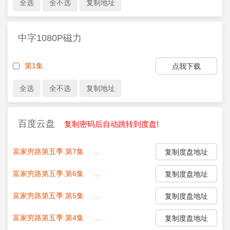
中字1080P磁力
第1集
点我下载
百度云盘
复制密码后自动跳转到度盘!
富家穷路第五季.第7集
点我复制密码:
复制度盘地址
富家穷路第五季.第6集
点我复制密码:
复制度盘地址
富家穷路第五季.第5集
点我复制密码:
复制度盘地址
富家穷路第五季.第4集
点我复制密码:
复制度盘地址