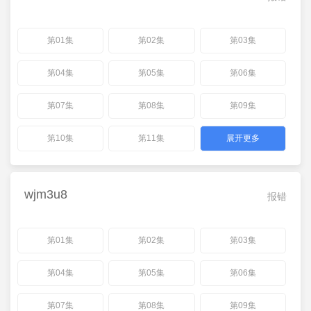
第01集
第02集
第03集
第04集
第05集
第06集
第07集
第08集
第09集
第10集
第11集
展开更多
wjm3u8
报错
第01集
第02集
第03集
第04集
第05集
第06集
第07集
第08集
第09集