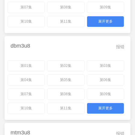
第07集
第08集
第09集
第10集
第11集
展开更多
dbm3u8
报错
第01集
第02集
第03集
第04集
第05集
第06集
第07集
第08集
第09集
第10集
第11集
展开更多
mtm3u8
报错