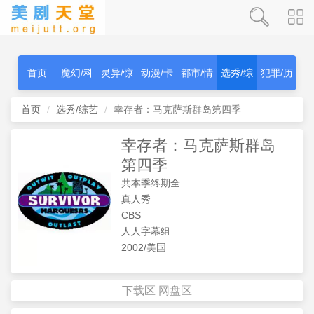
首页
魔幻/科
灵异/惊
动漫/卡
都市/情
选秀/综
犯罪/历
幻
秫
通
感
艺
史
首页
选秀/综艺
幸存者：马克萨斯群岛第四季
幸存者：马克萨斯群岛
第四季
共本季终期全
真人秀
CBS
人人字幕组
2002/美国
下载区
网盘区