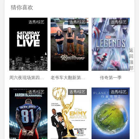
猜你喜欢
选秀/综艺
选秀/综艺
选秀/综艺
返
回
顶
部
周六夜现场第四十四季
老爷车大翻新第三季
传奇第一季
选秀/综艺
选秀/综艺
选秀/综艺