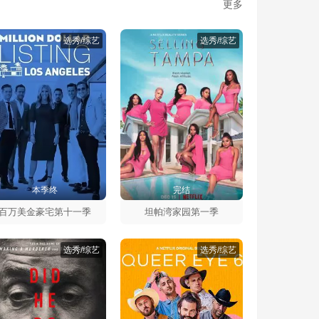
更多
选秀/综艺
选秀/综艺
本季终
完结
百万美金豪宅第十一季
坦帕湾家园第一季
选秀/综艺
选秀/综艺