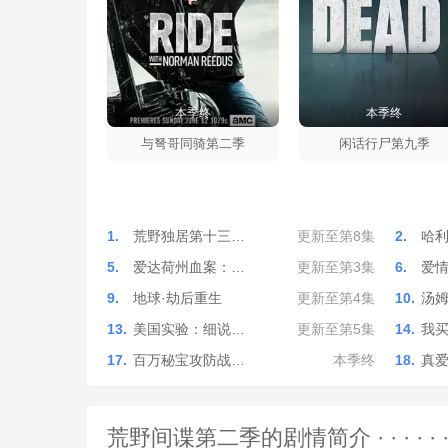
本季终
本季终
与弩哥同骑第二季
闲话行尸第九季
1.
荒野独居第十三…
更新至第8集
2.
哈
5.
爱达荷州血案：…
更新至第3集
6.
爱
9.
地球·劫后重生
更新至第4集
10.
汤姆
13.
美国实验：细说…
更新至第5集
14.
我
17.
百万秘宝攻防战…
本季终
18.
真
荒野间谍第二季的剧情简介 · · · · · 