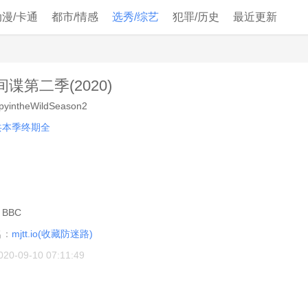
动漫/卡通
都市/情感
选秀/综艺
犯罪/历史
最近更新
谍第二季(2020)
pyintheWildSeason2
共本季终期全
：
：
BBC
名：
mjtt.io(收藏防迷路)
020-09-10 07:11:49