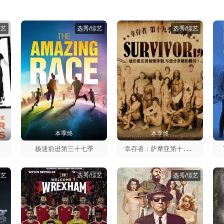
综艺
选秀/综艺
选秀/综艺
本季终
本季终
幸
存者：萨摩亚第十九季
极速前进第三十七季
综艺
选秀/综艺
选秀/综艺