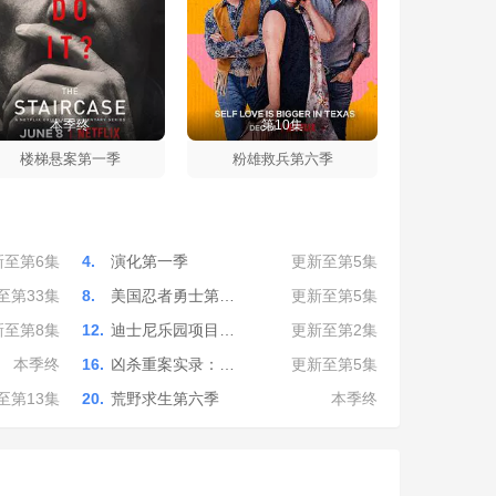
本季终
第10集
楼梯悬案第一季
粉雄救兵第六季
新至第6集
4.
演化第一季
更新至第5集
至第33集
8.
美国忍者勇士第…
更新至第5集
新至第8集
12.
迪士尼乐园项目…
更新至第2集
本季终
16.
凶杀重案实录：…
更新至第5集
至第13集
20.
荒野求生第六季
本季终