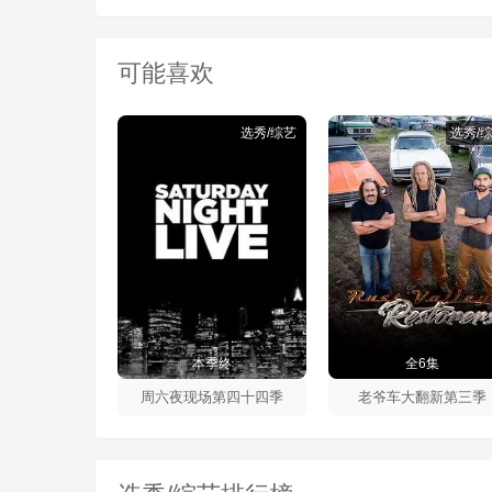
可能喜欢
选秀/综艺
选秀/
本季终
全6集
周六夜现场第四十四季
老爷车大翻新第三季