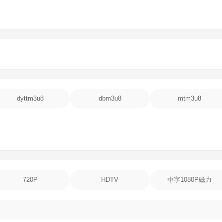
dyttm3u8
dbm3u8
mtm3u8
720P
HDTV
中字1080P磁力