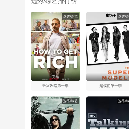
选秀/综艺排行榜
选秀/综艺
选秀/
完结
全4集
致富攻略第一季
超模们第一季
选秀/综艺
选秀/