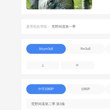
是否也在寻找：
荒野间谍第一季
bfzym3u8
ffm3u8
上
中
中字1080P
1080P
荒野间谍第二季.第3集