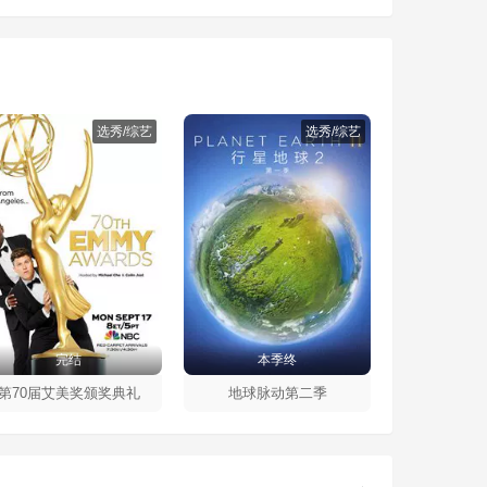
选秀/综艺
选秀/综艺
完结
本季终
第70届艾美奖颁奖典礼
地球脉动第二季