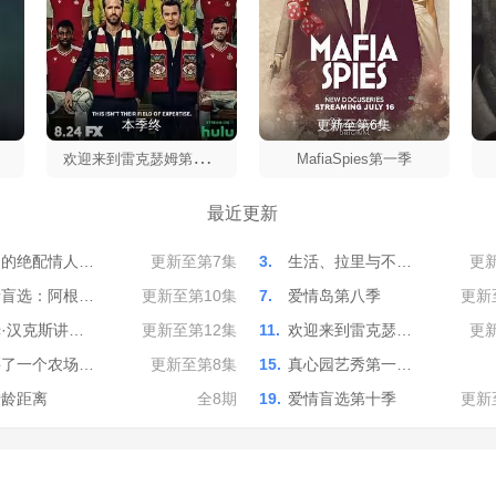
本季终
更新至第6集
欢
迎来到雷克瑟姆第一季
MafiaSpies第一季
最近更新
利的绝配情人…
更新至第7集
3.
生活、拉里与不…
更
情盲选：阿根…
更新至第10集
7.
爱情岛第八季
更新
·汉克斯讲…
更新至第12集
11.
欢迎来到雷克瑟…
更
买了一个农场…
更新至第8集
15.
真心园艺秀第一…
爱龄距离
全8期
19.
爱情盲选第十季
更新
·