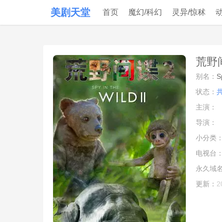
美剧天堂
首页
魔幻/科幻
灵异/惊秫
荒野间
别名：
S
状态：
主演：
导演：
小分类
电视台
永久域
更新：
2