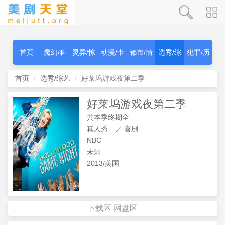
首页
魔幻/科
灵异/惊
动漫/卡
都市/情
选秀/综
犯罪/历
幻
秫
通
感
艺
史
首页
选秀/综艺
好莱坞游戏夜第二季
好莱坞游戏夜第二季
共本季终期全
真人秀
／
喜剧
NBC
未知
2013/美国
下载区
网盘区