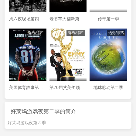
周六夜现场第四十四季
老爷车大翻新第三季
传奇第一季
选秀/综艺
选秀/综艺
选秀/综艺
美国体育故事第一季
第70届艾美奖颁奖典礼
地球脉动第二季
好莱坞游戏夜第二季的简介
好莱坞游戏夜第四季