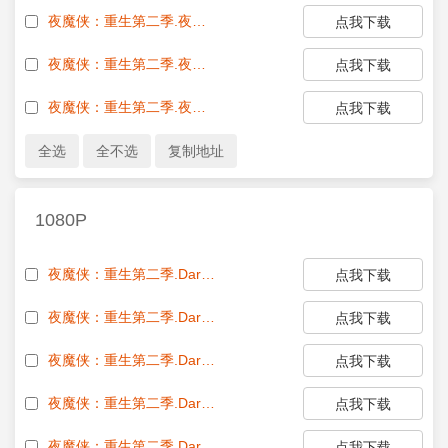
夜魔侠：重生第二季.夜魔侠：重生.第二季[第04集][简繁英字幕].Daredevil.Born.Again.S02.1080p.DSNP.WEB-DL.DDP.5.1.Atmos.H.264-BlackTV
点我下载
夜魔侠：重生第二季.夜魔侠：重生.第二季[第02-03集][简繁英字幕].Daredevil.Born.Again.S02.1080p.DSNP.WEB-DL.DDP.5.1.Atmos.H.264-BlackTV
点我下载
夜魔侠：重生第二季.夜魔侠：重生.第二季[第01集][简繁英字幕].Daredevil.Born.Again.S02.1080p.DSNP.WEB-DL.DDP.5.1.Atmos.H.264-BlackTV
点我下载
1080P
夜魔侠：重生第二季.Daredevil Born Again S02E01 1080p WEB h264-ETHEL EZTV
点我下载
夜魔侠：重生第二季.Daredevil Born Again S02E02 1080p WEB h264-ETHEL EZTV
点我下载
夜魔侠：重生第二季.Daredevil Born Again S02E03 1080p WEB h264-ETHEL EZTV
点我下载
夜魔侠：重生第二季.Daredevil Born Again S02E04 1080p WEB h264-ETHEL EZTV
点我下载
夜魔侠：重生第二季.Daredevil Born Again S02E05 1080p WEB h264-ETHEL EZTV
点我下载