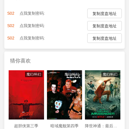
S02
点我复制密码:
复制度盘地址
S02
点我复制密码:
复制度盘地址
S02
点我复制密码:
复制度盘地址
猜你喜欢
魔幻/科幻
魔幻/科幻
魔幻/科幻
超胆侠第三季
暗域魔舰第四季
降世神通：最后的气宗第二季