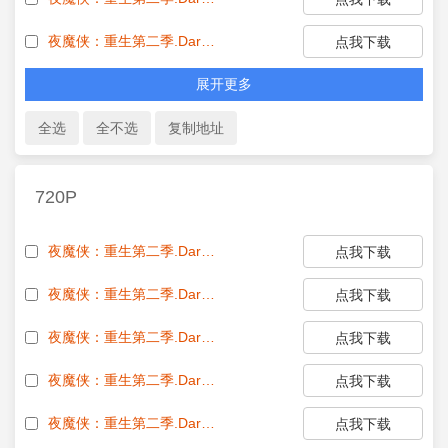
夜魔侠：重生第二季.Daredevil Born Again S02E06 1080p WEB h264-ETHEL EZTV
点我下载
展开更多
720P
夜魔侠：重生第二季.Daredevil Born Again S02E01 1080p HEVC x265-MeGusta EZTV
点我下载
夜魔侠：重生第二季.Daredevil Born Again S02E02 1080p HEVC x265-MeGusta EZTV
点我下载
夜魔侠：重生第二季.Daredevil Born Again S02E03 1080p HEVC x265-MeGusta EZTV
点我下载
夜魔侠：重生第二季.Daredevil Born Again S02E04 1080p HEVC x265-MeGusta EZTV
点我下载
夜魔侠：重生第二季.Daredevil Born Again S02E05 1080p HEVC x265-MeGusta EZTV
点我下载