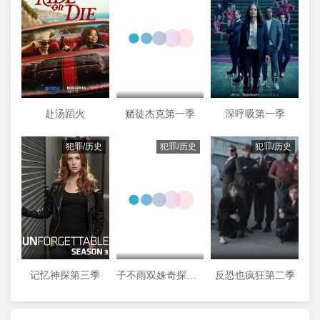
赴汤蹈火
赌徒杰克第一季
深呼吸第一季
犯罪/历史
犯罪/历史
犯罪/历史
记忆神探第三季
子不雨双姝奇探第三季
反恐也疯狂第二季