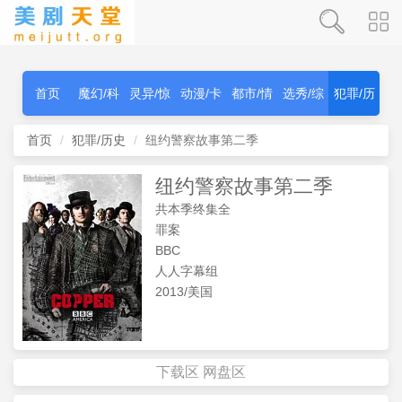
首页
魔幻/科
灵异/惊
动漫/卡
都市/情
选秀/综
犯罪/历
幻
秫
通
感
艺
史
首页
犯罪/历史
纽约警察故事第二季
纽约警察故事第二季
共本季终集全
罪案
BBC
人人字幕组
2013/美国
下载区
网盘区