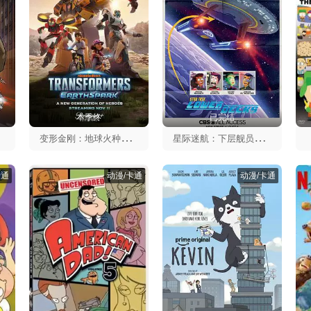
本季终
已完结
变
形金刚：地球火种第一季
星
际迷航：下层舰员第一季
卡通
动漫/卡通
动漫/卡通