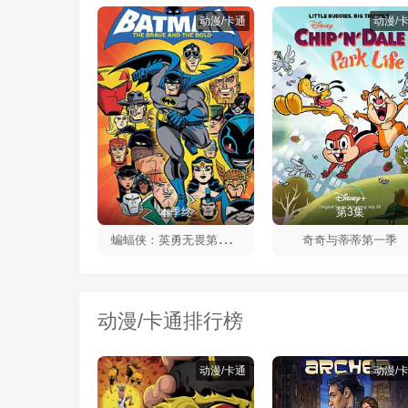
动漫/卡通
动漫/
本季终
第3集
蝙
蝠侠：英勇无畏第二季
奇奇与蒂蒂第一季
动漫/卡通排行榜
动漫/卡通
动漫/