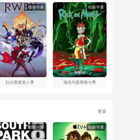
动漫/卡通
动漫/卡通
已完结
本季终
红白黑黄第八季
瑞克与莫蒂第七季
更多
动漫/卡通
动漫/卡通