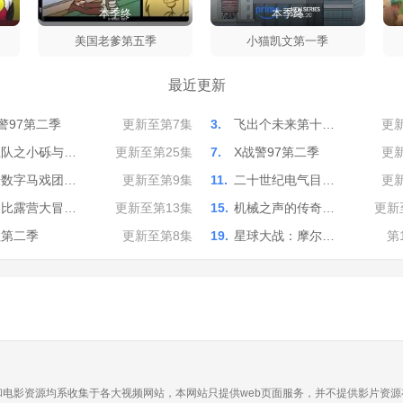
本季终
本季终
美国老爹第五季
小猫凯文第一季
最近更新
警97第二季
更新至第7集
3.
飞出个未来第十…
更
汪队之小砾与…
更新至第25集
7.
X战警97第二季
更
奇数字马戏团…
更新至第9集
11.
二十世纪电气目…
更
努比露营大冒…
更新至第13集
15.
机械之声的传奇…
更新
泣第二季
更新至第8集
19.
星球大战：摩尔…
第
·
电影资源均系收集于各大视频网站，本网站只提供web页面服务，并不提供影片资