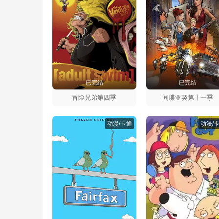
已完结
已完结
冒险兄弟第四季
间谍亚契第十一季
动漫/卡通
动漫/