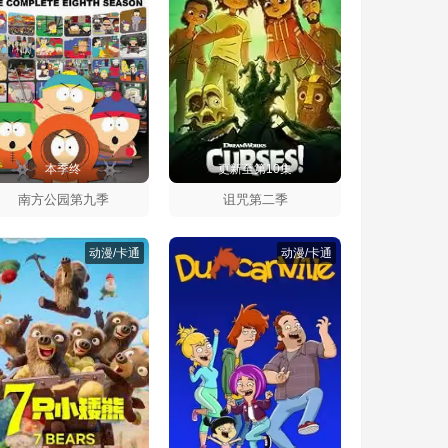
本季终
更新至第10集
南方公园第九季
诅咒第二季
动漫/卡通
动漫/卡通