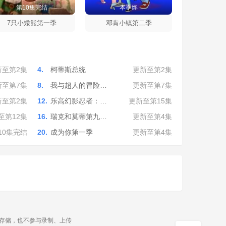
第10集完结
本季终
7只小矮熊第一季
邓肯小镇第二季
新至第2集
4.
柯蒂斯总统
更新至第2集
新至第7集
8.
我与超人的冒险…
更新至第7集
新至第2集
12.
乐高幻影忍者：…
更新至第15集
至第12集
16.
瑞克和莫蒂第九…
更新至第4集
10集完结
20.
成为你第一季
更新至第4集
源存储，也不参与录制、上传