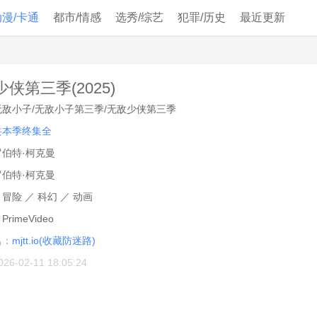
动漫/卡通
都市/情感
选秀/综艺
犯罪/历史
最近更新
侠第三季(2025)
无敌小子/无敌小子第三季/无敌少侠第三季
共本季终集全
罗伯特·柯克曼
罗伯特·柯克曼
：
冒险
／
科幻
／
动画
：
PrimeVideo
名：
mjtt.io(收藏防迷路)
026-02-11 18:05:24