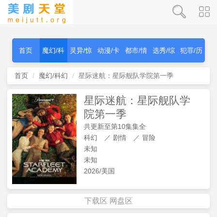
首页
魔幻/科
灵异/惊
动漫/卡
都市/情
选秀/综
犯罪/历
幻
秫
通
感
艺
史
首页
魔幻/科幻
星际迷航：星际舰队学院第一季
星际迷航：星际舰队学
院第一季
共更新至第10集集全
科幻
／
剧情
／
冒险
未知
未知
2026/美国
下载区
网盘区