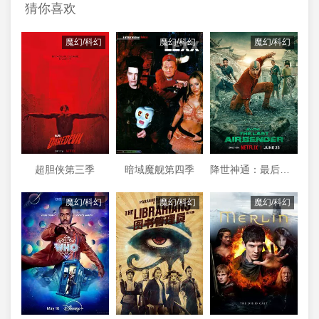
猜你喜欢
魔幻/科幻
魔幻/科幻
魔幻/科幻
超胆侠第三季
暗域魔舰第四季
降世神通：最后的气宗第二季
魔幻/科幻
魔幻/科幻
魔幻/科幻