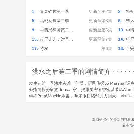
1.
青春碎片第一季
更新至第2集
2.
特
5.
乌鸦女孩第二季
更新至第6集
6.
毁
9.
中情局律师第二…
更新至第6集
10.
中
13.
行尸走肉：达里…
更新至第7集
14.
行
17.
特权
第6集
18.
不
洪水之后第二季的剧情简介 · · · · · 
发生在第一季洪水灾难一年后，新晋侦探Jo Marshall调查小
外指向权势家族Benson家，揭露受害者曾密谋破坏Alan 
季终Pat被Mackie杀害，Jo亲眼目睹却无力回天，Mac
本网站提供的最新电视剧和
若本站