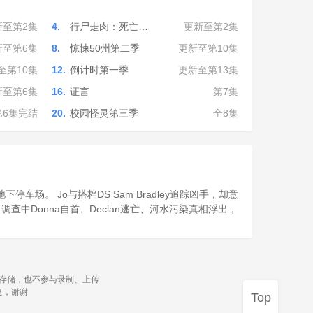
新至第2集
4.
行尸走肉：死亡…
更新至第2集
新至第6集
8.
惊悚50州第二季
更新至第10集
至第10集
12.
倒计时第一季
更新至第13集
新至第6集
16.
证言
第7集
第6集完结
20.
校园怪灵第三季
全8集
下停车场。 Jo与搭档DS Sam Bradley追踪凶手，却意
 调查中Donna自首、Declan逃亡、河水污染真相浮出，
源存储，也不参与录制、上传
复，谢谢
Top