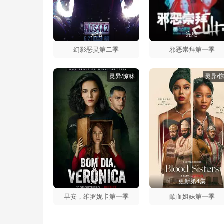
完结
完结
幻影恶灵第二季
邪恶崇拜第一季
灵异/惊秫
灵异/
完结
更新第4集
早安，维罗妮卡第一季
歃血姐妹第一季