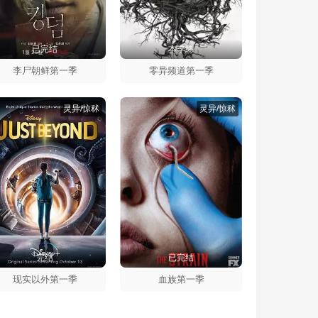
已完结
本季终
李尸朝鲜第一季
零异频道第一季
灵异/惊秫
灵异/惊秫
完结
已完结
现实以外第一季
血族第一季