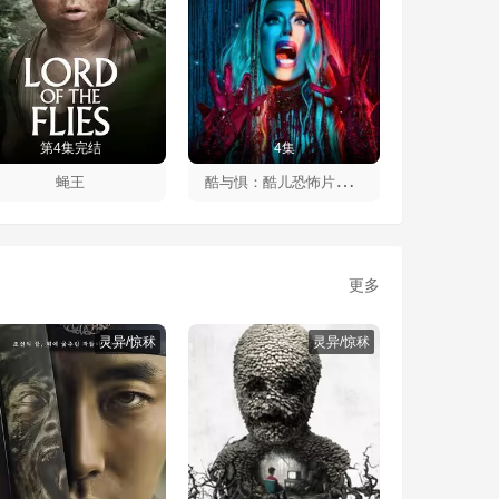
第4集完结
4集
酷
与惧：酷儿恐怖片的历史第一季
蝇王
更多
灵异/惊秫
灵异/惊秫