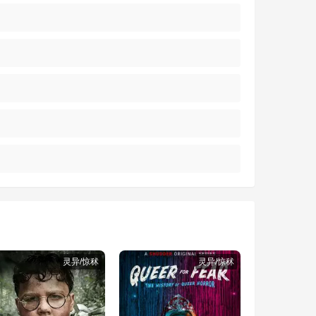
灵异/惊秫
灵异/惊秫