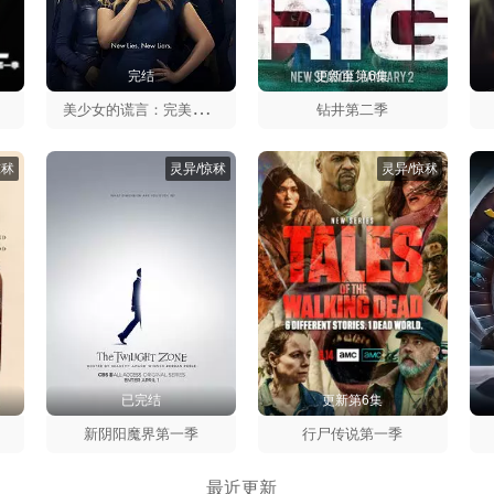
完结
更新至第6集
美
少女的谎言：完美主义第一季
钻井第二季
惊秫
灵异/惊秫
灵异/惊秫
已完结
更新第6集
新阴阳魔界第一季
行尸传说第一季
最近更新