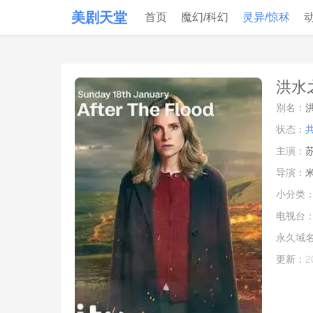
美剧天堂
首页
魔幻/科幻
灵异/惊秫
洪水之
别名：
洪
状态：
主演：
导演：
小分类
电视台
永久域
更新：
2