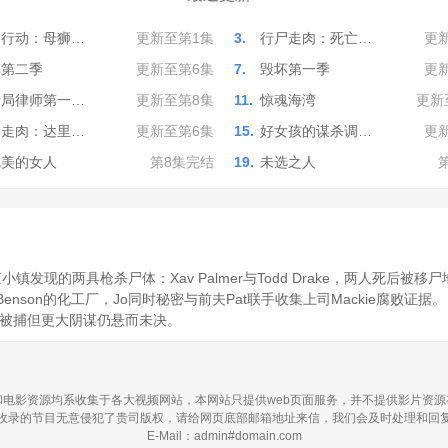
别行动：母狮…
更新至第1集
3.
行尸走肉：死亡…
更
坏第二季
更新至第6集
7.
毁坏第一季
更
情局律师第一…
更新至第8集
11.
惊魂海湾
更新
尸走肉：达里…
更新至第6集
15.
好女孩的谋杀调…
更
完美的女人
第8集完结
19.
未选之人
·
镇发现的两具枪杀尸体：Xav Palmer与Todd Drake，两人死后被移尸地
Benson的化工厂，Jo同时秘密与前夫Pat联手收集上司Mackie腐败证据。
kie被捕但更大阴谋仍悬而未决。
电影资源均系收集于各大视频网站，本网站只提供web页面服务，并不提供影片资
收录的节目无意侵犯了贵司版权，请给网页底部邮箱地址来信，我们会及时处理和回
E-Mail：admin#domain.com