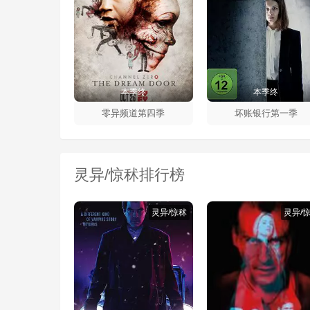
本季终
本季终
零异频道第四季
坏账银行第一季
灵异/惊秫排行榜
灵异/惊秫
灵异/