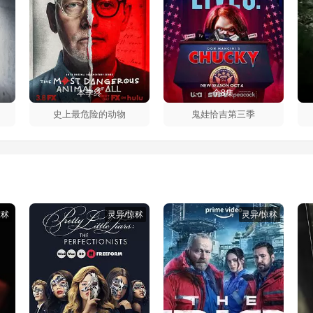
本季终
全8集
史上最危险的动物
鬼娃恰吉第三季
惊秫
灵异/惊秫
灵异/惊秫