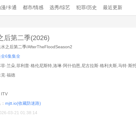
动漫/卡通
都市/情感
选秀/综艺
犯罪/历史
最近更新
后第二季(2026)
水之后第二季/AfterTheFloodSeason2
共全6集集全
苏菲·兰朵,菲利普·格伦尼斯特,洛琳·阿什伯恩,尼古拉斯·格利夫斯,马特·斯
米克·福德
：
：
ITV
名：
mjtt.io(收藏防迷路)
026-03-21 01:38:14