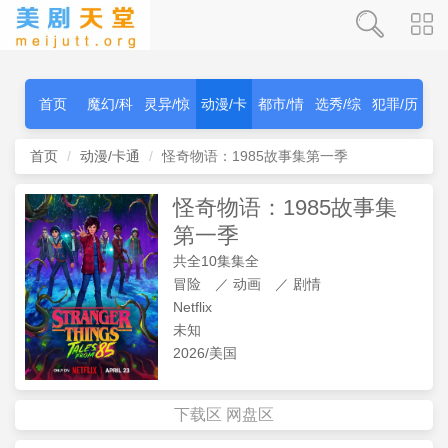
首页
魔幻/科
灵异/惊
动漫/卡
都市/情
选秀/综
犯罪/历
幻
秫
通
感
艺
史
首页
动漫/卡通
怪奇物语：1985故事集第一季
怪奇物语：1985故事集
第一季
共全10集集全
冒险
／
动画
／
剧情
Netflix
未知
2026/美国
下载区
网盘区