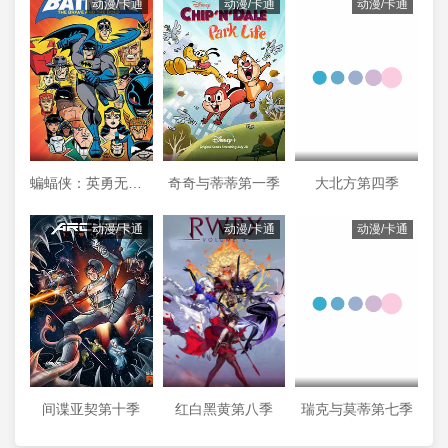
动漫/卡通
动漫/卡通
动漫/卡通
蝙蝠侠：英勇无畏第二季
奇奇与蒂蒂第一季
大北方第四季
动漫/卡通
动漫/卡通
动漫/卡通
间谍亚契第十季
红白黑黄第八季
瑞克与莫蒂第七季