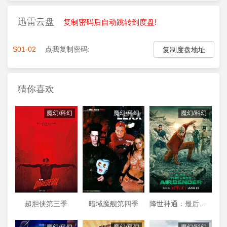
迅雷云盘
复制密码后自动跳转到度盘!
S01-02
点我复制密码:
复制度盘地址
猜你喜欢
魔幻/科幻
魔幻/科幻
魔幻/科幻
超胆侠第三季
暗域魔舰第四季
降世神通：最后的气宗第二季