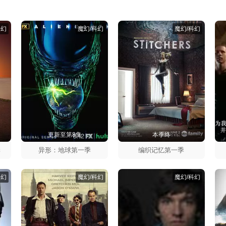
科幻
魔幻/科幻
魔幻/科幻
更新至第8集
本季终
季
异形：地球第一季
编织记忆第一季
科幻
魔幻/科幻
魔幻/科幻