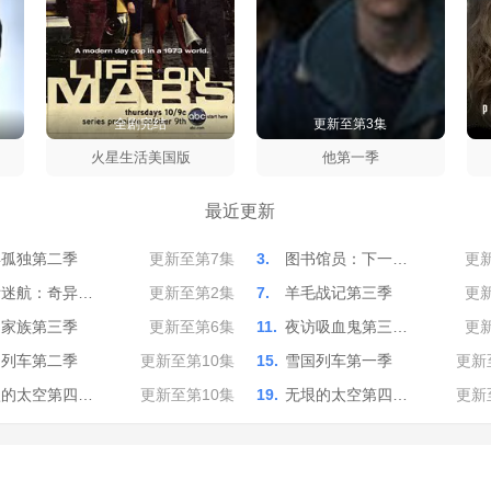
全剧完结
更新至第3集
太
季
火星生活美国版
他第一季
最近更新
年孤独第二季
更新至第7集
3.
图书馆员：下一…
更
际迷航：奇异…
更新至第2集
7.
羊毛战记第三季
更
之家族第三季
更新至第6集
11.
夜访吸血鬼第三…
更
国列车第二季
更新至第10集
15.
雪国列车第一季
更新
垠的太空第四…
更新至第10集
19.
无垠的太空第四…
更新
·