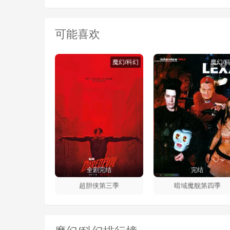
可能喜欢
魔幻/科幻
魔幻/
全剧完结
完结
超胆侠第三季
暗域魔舰第四季