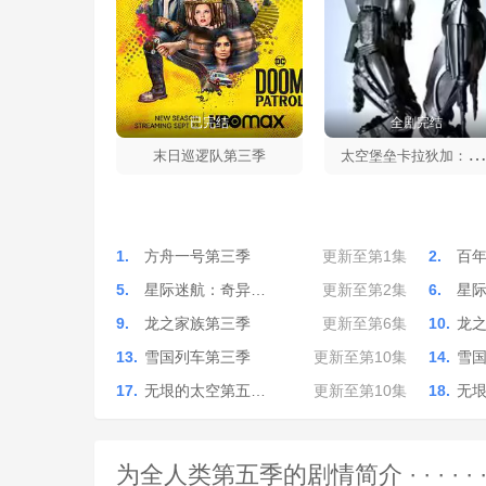
已完结
全剧完结
空堡垒卡拉狄加：血与铬第一
末日巡逻队第三季
1.
方舟一号第三季
更新至第1集
2.
百
5.
星际迷航：奇异…
更新至第2集
6.
星
9.
龙之家族第三季
更新至第6集
10.
龙
13.
雪国列车第三季
更新至第10集
14.
雪
17.
无垠的太空第五…
更新至第10集
18.
无
为全人类第五季的剧情简介 · · · · · 