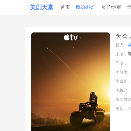
美剧天堂
首页
魔幻/科幻
灵异/惊秫
为全人
状态：
主演：
导演：
小分类
字幕组
电视台
永久域
更新：
2