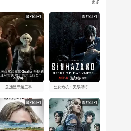
更多
魔幻/科幻
魔幻/科幻
本季终
已完结
生
化危机：无尽黑暗第一季
遥远星际第三季
魔幻/科幻
魔幻/科幻