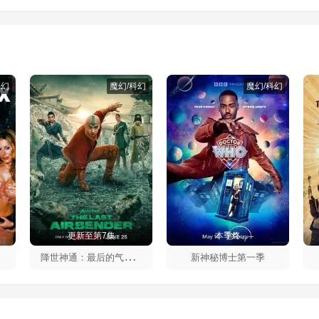
科幻
魔幻/科幻
魔幻/科幻
更新至第7集
本季终
降
世神通：最后的气宗第二季
新神秘博士第一季