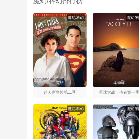
魔幻/科幻排行榜
魔幻/科幻
魔幻/
完结
本季终
超人新冒险第二季
星球大战：侍者第一
魔幻/科幻
魔幻/