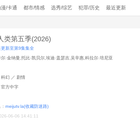
动漫/卡通
都市/情感
选秀/综艺
犯罪/历史
最近更新
类第五季(2026)
共更新至第9集集全
乔尔·金纳曼,托比·凯贝尔,埃迪·盖瑟吉,吴辛惠,科拉尔·培尼亚
：
科幻
／
剧情
：
官方中字
：
名：
meijutv.la(收藏防迷路)
026-06-06 14:41:11