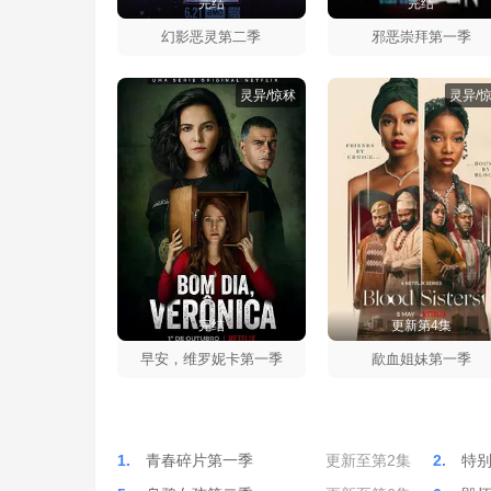
完结
完结
幻影恶灵第二季
邪恶崇拜第一季
灵异/惊秫
灵异/
完结
更新第4集
早安，维罗妮卡第一季
歃血姐妹第一季
1.
青春碎片第一季
更新至第2集
2.
特