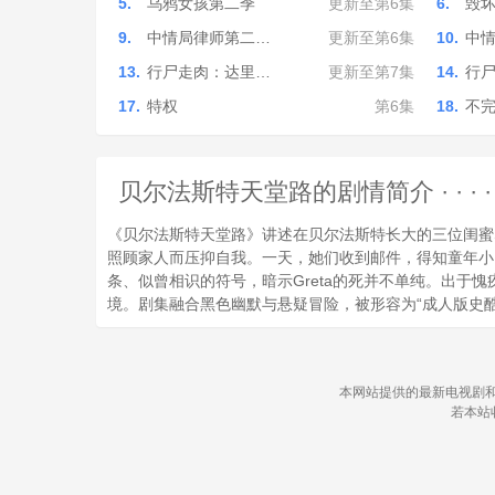
5.
乌鸦女孩第二季
更新至第6集
6.
毁
9.
中情局律师第二…
更新至第6集
10.
中
13.
行尸走肉：达里…
更新至第7集
14.
行
17.
特权
第6集
18.
不
贝尔法斯特天堂路的剧情简介 · · · · ·
《贝尔法斯特天堂路》讲述在贝尔法斯特长大的三位闺蜜Sa
照顾家人而压抑自我。一天，她们收到邮件，得知童年小
条、似曾相识的符号，暗示Greta的死并不单纯。出
境。剧集融合黑色幽默与悬疑冒险，被形容为“成人版史
本网站提供的最新电视剧和
若本站