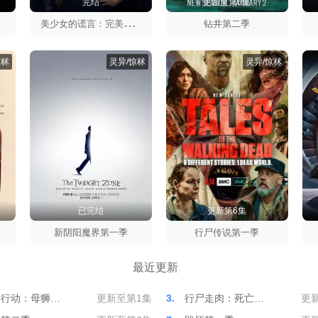
完结
更新至第6集
美
少女的谎言：完美主义第一季
钻井第二季
惊秫
灵异/惊秫
灵异/惊秫
已完结
更新第6集
新阴阳魔界第一季
行尸传说第一季
最近更新
别行动：母狮…
更新至第1集
3.
行尸走肉：死亡…
更