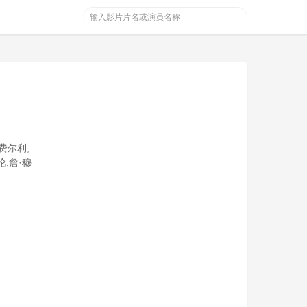
费尔利,
伦,詹·穆