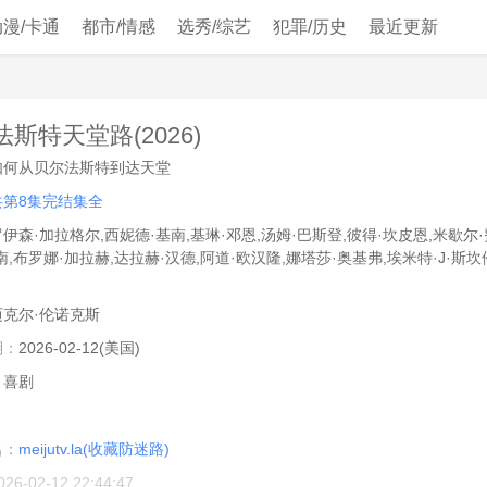
动漫/卡通
都市/情感
选秀/综艺
犯罪/历史
最近更新
斯特天堂路(2026)
如何从贝尔法斯特到达天堂
共第8集完结集全
伊森·加拉格尔,西妮德·基南,基琳·邓恩,汤姆·巴斯登,彼得·坎皮恩,米歇尔·
南,布罗娜·加拉赫,达拉赫·汉德,阿道·欧汉隆,娜塔莎·奥基弗,埃米特·J·斯坎
迈克尔·伦诺克斯
期：
2026-02-12(美国)
：
喜剧
：
名：
meijutv.la(收藏防迷路)
026-02-12 22:44:47