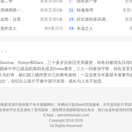
坏第二季
更新至第6集
7.
毁坏第一季
更
情局律师第一…
更新至第8集
11.
惊魂海湾
更新
尸走肉：达里…
更新至第6集
15.
好女孩的谋杀调…
更
完美的女人
第8集完结
19.
未选之人
 ·
oirse、Robyn和Dara，三十多岁后依旧关系紧密，却各自被现实
团体中早已疏远的第四名成员Greta离世，三人一同参加守夜，却在灵
于愧疚与好奇，她们踏上横跨爱尔兰的离奇旅程，一边追查当年森林木屋事
酷比”，在狂乱公路片节奏中探讨友情、成长与人生不如意。
电影资源均系收集于各大视频网站，本网站只提供web页面服务，并不提供影片资
收录的节目无意侵犯了贵司版权，请给网页底部邮箱地址来信，我们会及时处理和回
E-Mail：admin#domain.com
Copyright 2016-2026
.All Rights Reserved.