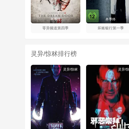
本季终
本季终
零异频道第四季
坏账银行第一季
灵异/惊秫排行榜
灵异/惊秫
灵异/