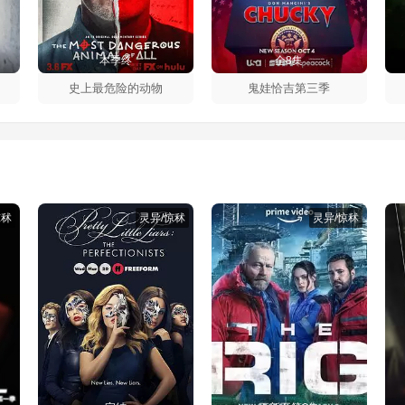
本季终
全8集
史上最危险的动物
鬼娃恰吉第三季
惊秫
灵异/惊秫
灵异/惊秫