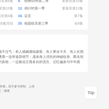
新至第6集
8.
惊悚50州第二季
更新至第10集
至第10集
12.
倒计时第一季
更新至第13集
新至第6集
16.
证言
第7集
第6集完结
20.
校园怪灵第三季
全8集
压得喘不过气：有人婚姻濒临破裂，有人事业卡关，有人长期
堂遭遇一连串诡异细节：遗体身上消失的神秘纹身、匿名纸
件的真相，一边被迫正视各自的谎言、记忆偏差与中年困
源存储，也不参与录制、上传
复，谢谢
Top