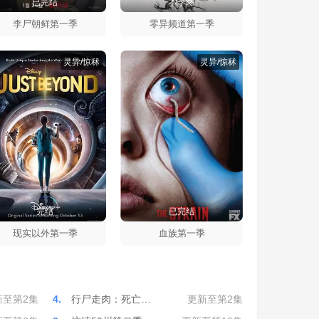
已完结
本季终
李尸朝鲜第一季
零异频道第一季
灵异/惊秫
灵异/惊秫
完结
已完结
现实以外第一季
血族第一季
新至第2集
4.
行尸走肉：死亡…
更新至第2集