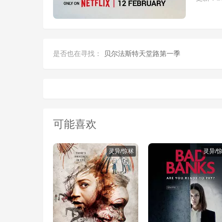
是否也在寻找：
贝尔法斯特天堂路第一季
可能喜欢
灵异/惊秫
灵异/