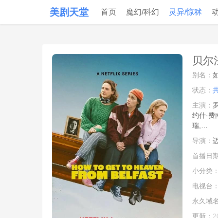
美剧天堂
首页
魔幻/科幻
灵异/惊秫
贝尔法
别名：
状态：
主演：
罗
约什·费
瑞,…
导演：
首播日
小分类
电视台
永久域
更新：
2