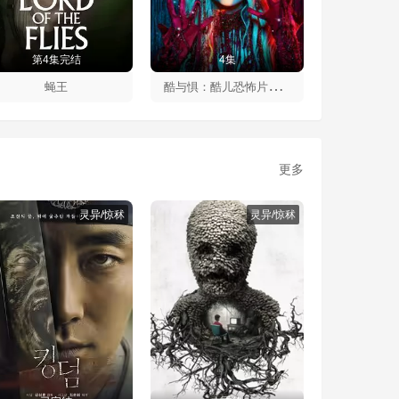
第4集完结
4集
酷
与惧：酷儿恐怖片的历史第一季
蝇王
更多
灵异/惊秫
灵异/惊秫