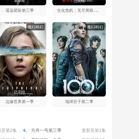
本季终
已完结
生
化危机：无尽黑暗第一季
遥远星际第三季
魔幻/科幻
魔幻/科幻
已完结
已完结
边缘世界第一季
地球百子第二季
新至第2集
4.
方舟一号第三季
更新至第1集