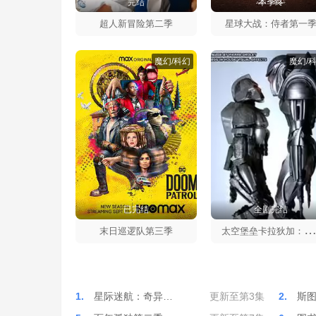
完结
本季终
超人新冒险第二季
星球大战：侍者第一
魔幻/科幻
魔幻/
已完结
全剧完结
空堡垒卡拉狄加：血与铬第一
末日巡逻队第三季
1.
星际迷航：奇异…
更新至第3集
2.
斯