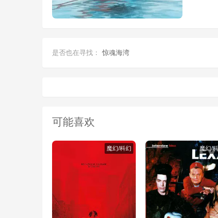
是否也在寻找：
惊魂海湾
可能喜欢
魔幻/科幻
魔幻/