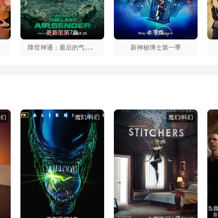
更新至第7集
本季终
降
世神通：最后的气宗第二季
新神秘博士第一季
科幻
魔幻/科幻
魔幻/科幻