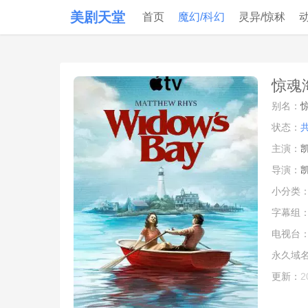
美剧天堂
首页
魔幻/科幻
灵异/惊秫
惊魂海
别名：
惊
状态：
主演：
导演：
小分类
字幕组
电视台
永久域
更新：
2