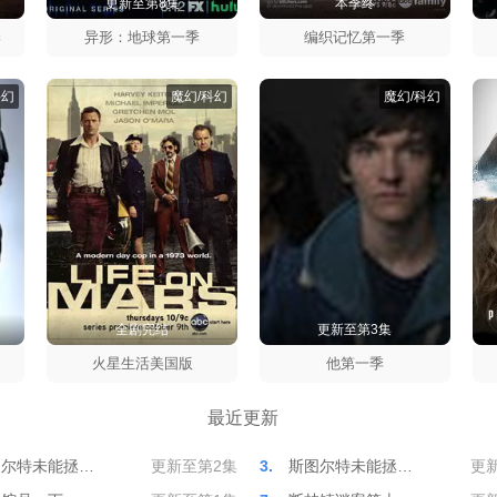
更新至第8集
本季终
季
异形：地球第一季
编织记忆第一季
科幻
魔幻/科幻
魔幻/科幻
全剧完结
更新至第3集
太
季
火星生活美国版
他第一季
最近更新
图尔特未能拯…
更新至第2集
3.
斯图尔特未能拯…
更