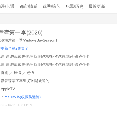
动漫/卡通
都市/情感
选秀/综艺
犯罪/历史
最近更新
湾第一季(2026)
魂海湾第一季/WidowsBaySeason1
共更新至第2集集全
凯迪·迪波德,戴夫·哈里斯,阿尔贝托·罗尔丹,凯莉·高卢什卡
凯迪·迪波德,戴夫·哈里斯,阿尔贝托·罗尔丹,凯莉·高卢什卡
：
喜剧
／
剧情
／
恐怖
：
影音臻享字幕组 好剧是要追的
：
AppleTV
名：
meijutv.la(收藏防迷路)
026-04-29 18:09:19