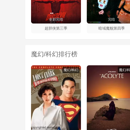
全剧完结
完结
超胆侠第三季
暗域魔舰第四季
魔幻/科幻排行榜
魔幻/科幻
魔幻/