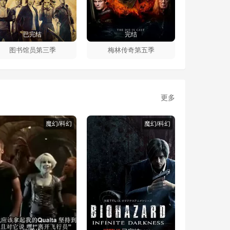
已完结
完结
图书馆员第三季
梅林传奇第五季
更多
魔幻/科幻
魔幻/科幻