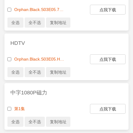
Orphan.Black.S03E05.720p.HDTV.x264-KILLERS.mkv
点我下载
HDTV
Orphan.Black.S03E05.HDTV.x264-KILLERS.mp4
点我下载
中字1080P磁力
第1集
点我下载