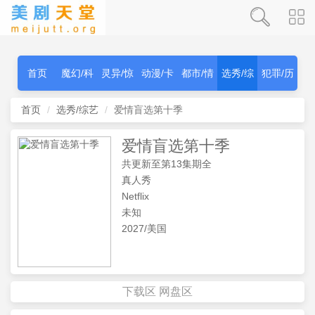
首页
魔幻/科
灵异/惊
动漫/卡
都市/情
选秀/综
犯罪/历
幻
秫
通
感
艺
史
首页
选秀/综艺
爱情盲选第十季
爱情盲选第十季
共更新至第13集期全
真人秀
Netflix
未知
2027/美国
下载区
网盘区