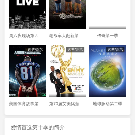
周六夜现场第四十四季
老爷车大翻新第三季
传奇第一季
选秀/综艺
选秀/综艺
选秀/综艺
美国体育故事第一季
第70届艾美奖颁奖典礼
地球脉动第二季
爱情盲选第十季的简介