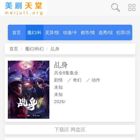
首页
魔幻/科
灵异/惊
动漫/卡
都市/情
选秀/综
犯罪/历
幻
秫
通
感
艺
史
首页
魔幻/科幻
乩身
乩身
共全8集集全
剧情
／
奇幻
／
动作
未知
未知
2026/
下载区
网盘区