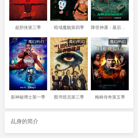
超胆侠第三季
暗域魔舰第四季
降世神通：最后的气宗第二季
魔幻/科幻
魔幻/科幻
魔幻/科幻
新神秘博士第一季
图书馆员第三季
梅林传奇第五季
乩身的简介