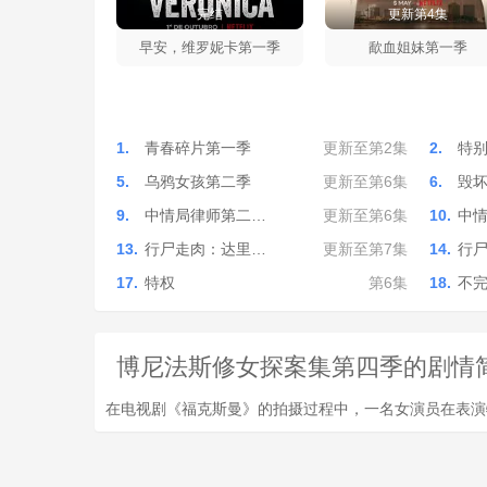
完结
更新第4集
早安，维罗妮卡第一季
歃血姐妹第一季
1.
青春碎片第一季
更新至第2集
2.
特
5.
乌鸦女孩第二季
更新至第6集
6.
毁
9.
中情局律师第二…
更新至第6集
10.
中
13.
行尸走肉：达里…
更新至第7集
14.
行
17.
特权
第6集
18.
不
博尼法斯修女探案集第四季的剧情简介 · ·
在电视剧《福克斯曼》的拍摄过程中，一名女演员在表演