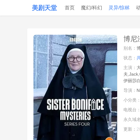
美剧天堂
首页
魔幻/科幻
灵异/惊秫
博尼
别名：
状态：
主演：
大
夫,Jac
伊丽莎白
导演：
Ne
小分类
电视台
永久域
更新：
2