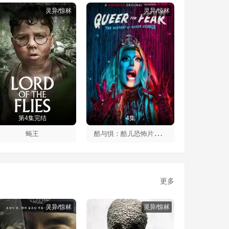
灵异/惊秫
灵异/惊秫
第4集完结
4集
酷
与惧：酷儿恐怖片的历史第一季
蝇王
更多
灵异/惊秫
灵异/惊秫