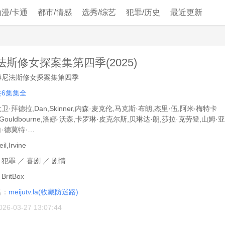
动漫/卡通
都市/情感
选秀/综艺
犯罪/历史
最近更新
法斯修女探案集第四季(2025)
博尼法斯修女探案集第四季
共6集集全
卫·拜德拉,Dan,Skinner,内森·麦克伦,马克斯·布朗,杰里·伍,阿米‧梅特卡
k,Gouldbourne,洛娜·沃森,卡罗琳·皮克尔斯,贝琳达·朗,莎拉·克劳登,山姆·
·德莫特·…
il,Irvine
：
犯罪
／
喜剧
／
剧情
：
BritBox
名：
meijutv.la(收藏防迷路)
026-03-27 13:07:44