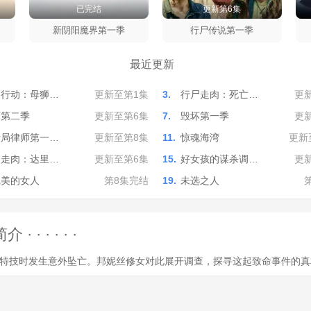
已完结
更新第6集
新阴阳魔界第一季
行尸传说第一季
最近更新
别行动：母狮…
更新至第1集
3.
行尸走肉：死亡…
更
坏第二季
更新至第6集
7.
毁坏第一季
更
情局律师第一…
更新至第8集
11.
惊魂海湾
更新
尸走肉：达里…
更新至第6集
15.
好女孩的谋杀调…
更
完美的女人
第8集完结
19.
未选之人
 · · · ·
特技时发生意外坠亡。邦妮丝修女对此展开调查，探寻这起致命事件的真