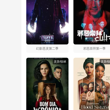
完结
完结
幻影恶灵第二季
邪恶崇拜第一季
灵异/惊秫
灵异/