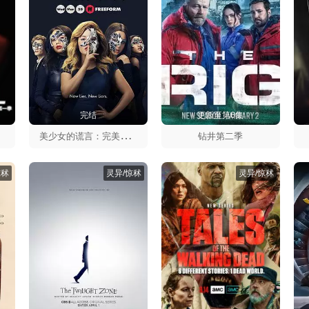
完结
更新至第6集
美
少女的谎言：完美主义第一季
钻井第二季
惊秫
灵异/惊秫
灵异/惊秫