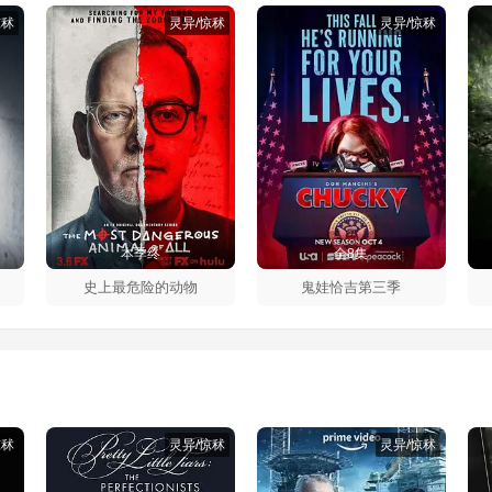
惊秫
灵异/惊秫
灵异/惊秫
本季终
全8集
史上最危险的动物
鬼娃恰吉第三季
惊秫
灵异/惊秫
灵异/惊秫