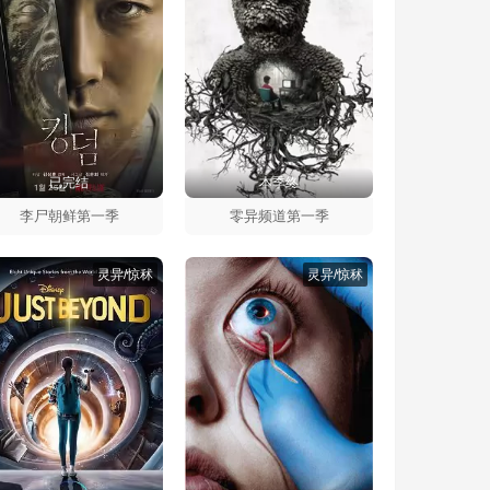
已完结
本季终
李尸朝鲜第一季
零异频道第一季
灵异/惊秫
灵异/惊秫