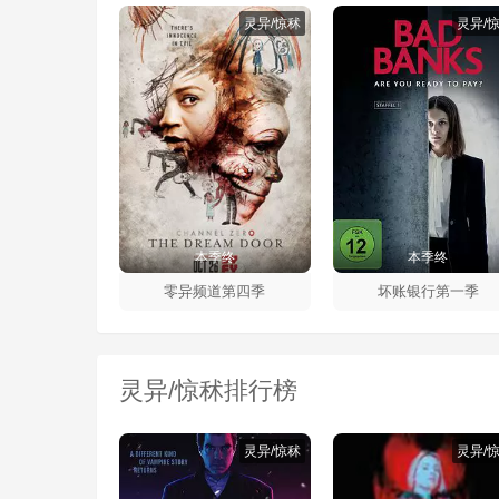
灵异/惊秫
灵异/
本季终
本季终
零异频道第四季
坏账银行第一季
灵异/惊秫排行榜
灵异/惊秫
灵异/