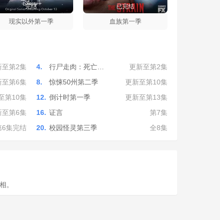
完结
已完结
现实以外第一季
血族第一季
新至第2集
4.
行尸走肉：死亡…
更新至第2集
新至第6集
8.
惊悚50州第二季
更新至第10集
至第10集
12.
倒计时第一季
更新至第13集
新至第6集
16.
证言
第7集
第6集完结
20.
校园怪灵第三季
全8集
相。