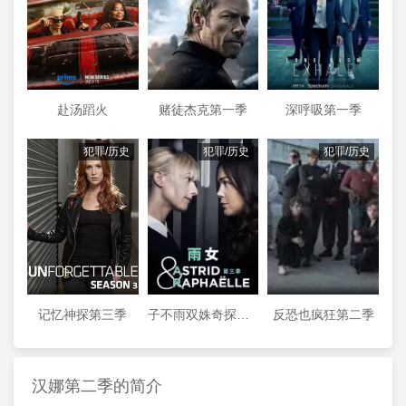
赴汤蹈火
赌徒杰克第一季
深呼吸第一季
犯罪/历史
犯罪/历史
犯罪/历史
记忆神探第三季
子不雨双姝奇探第三季
反恐也疯狂第二季
汉娜第二季的简介