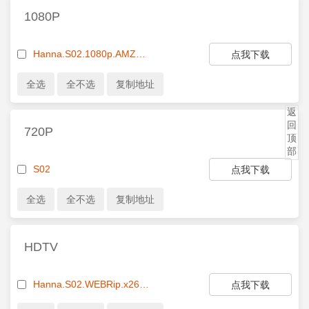
1080P
Hanna.S02.1080p.AMZN.WEBRip.DDP5.1.x264-NTG[rartv]
点我下载
返
回
720P
顶
部
S02
点我下载
HDTV
Hanna.S02.WEBRip.x264-ION10
点我下载