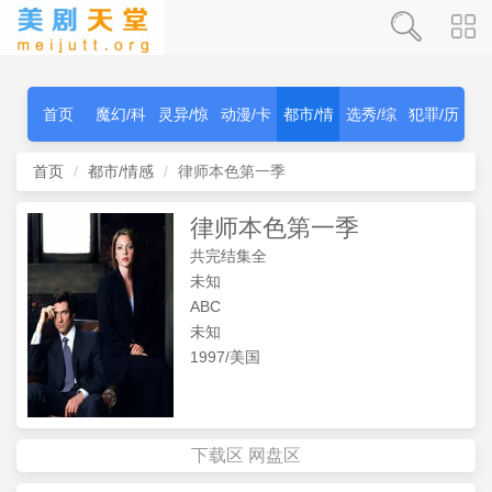
首页
魔幻/科
灵异/惊
动漫/卡
都市/情
选秀/综
犯罪/历
幻
秫
通
感
艺
史
首页
都市/情感
律师本色第一季
律师本色第一季
共完结集全
未知
ABC
未知
1997/美国
下载区
网盘区