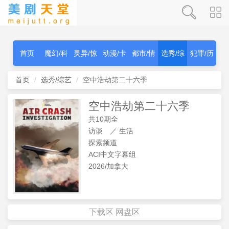
首页
魔幻/科
灵异/惊
动漫/卡
都市/情
选秀/综
犯罪/历
幻
秫
通
感
艺
史
首页
选秀/综艺
空中浩劫第二十六季
空中浩劫第二十六季
共10期全
访谈
／
生活
探索频道
ACI中文字幕组
2026/加拿大
下载区
网盘区