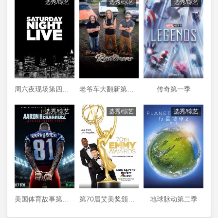
选秀/综艺
选秀/综艺
选秀/综艺
周六夜现场第四十四季
老爷车大翻新第三季
传奇第一季
选秀/综艺
选秀/综艺
选秀/综艺
美国体育故事第一季
第70届艾美奖颁奖典礼
地球脉动第二季