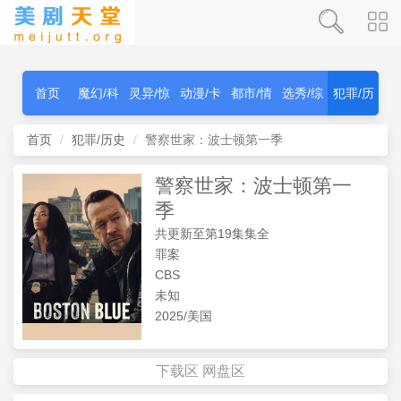
首页
魔幻/科
灵异/惊
动漫/卡
都市/情
选秀/综
犯罪/历
幻
秫
通
感
艺
史
首页
犯罪/历史
警察世家：波士顿第一季
警察世家：波士顿第一
季
共更新至第19集集全
罪案
CBS
未知
2025/美国
下载区
网盘区