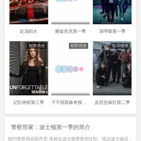
赴汤蹈火
赌徒杰克第一季
深呼吸第一季
犯罪/历史
犯罪/历史
犯罪/历史
记忆神探第三季
子不雨双姝奇探第三季
反恐也疯狂第二季
警察世家：波士顿第一季的简介
纽约警察局侦探丹尼·里根在波士顿警察局任职。抵达波士顿后，