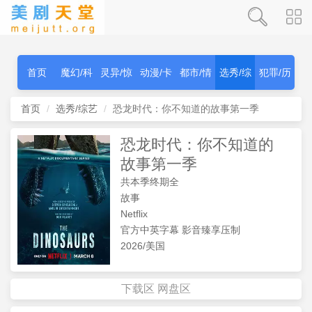
首页
魔幻/科
灵异/惊
动漫/卡
都市/情
选秀/综
犯罪/历
幻
秫
通
感
艺
史
首页
选秀/综艺
恐龙时代：你不知道的故事第一季
恐龙时代：你不知道的
故事第一季
共本季终期全
故事
Netflix
官方中英字幕 影音臻享压制
2026/美国
下载区
网盘区