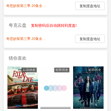
奇思妙探第三季.20集全
点我复制密码:
复制度盘地址
夸克云盘
复制密码后自动跳转到度盘!
奇思妙探第三季.20集全
点我复制密码:
复制度盘地址
猜你喜欢
犯罪/历史
犯罪/历史
犯罪/历史