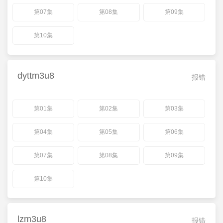
第07集
第08集
第09集
第10集
dyttm3u8
报错
第01集
第02集
第03集
第04集
第05集
第06集
第07集
第08集
第09集
第10集
lzm3u8
报错