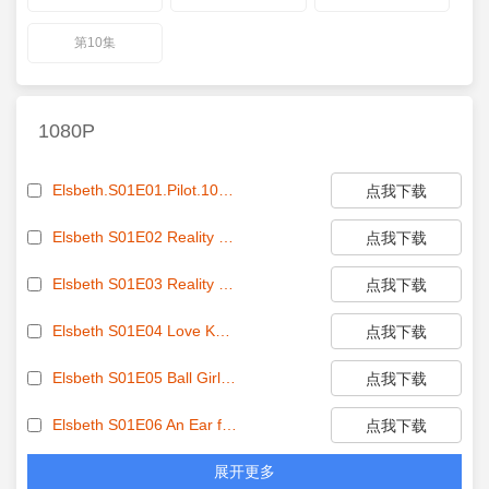
第10集
1080P
Elsbeth.S01E01.Pilot.1080p.AMZN.WEB-DL.DDP5.1.H.264-FLUX[EZTVx.to].mkv[eztvx.to]
点我下载
Elsbeth S01E02 Reality Shock 1080p AMZN WEB-DL DDP5 1 H 264-FLUX[EZTVx.to].mkv[eztvx.to]
点我下载
Elsbeth S01E03 Reality Shock 1080p AMZN WEB-DL DDP5 1 H 264-FLUX[EZTVx.to].mkv[eztvx.to]
点我下载
Elsbeth S01E04 Love Knocked Off 1080p AMZN WEB-DL DDP5 1 H 264-FLUX[EZTVx.to].mkv[eztvx.to]
点我下载
Elsbeth S01E05 Ball Girl 1080p AMZN WEB-DL DDP5 1 H 264-FLUX[EZTVx.to].mkv[eztvx.to]
点我下载
Elsbeth S01E06 An Ear for an Ear 1080p AMZN WEB-DL DDP5 1 H 264-
点我下载
展开更多