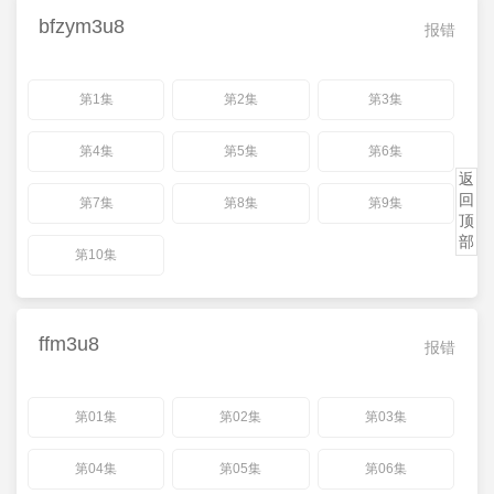
bfzym3u8
报错
第1集
第2集
第3集
第4集
第5集
第6集
返
回
第7集
第8集
第9集
顶
部
第10集
ffm3u8
报错
第01集
第02集
第03集
第04集
第05集
第06集