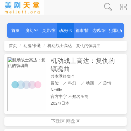
首页
魔幻/科
灵异/惊
动漫/卡
都市/情
选秀/综
犯罪/历
幻
秫
通
感
艺
史
首页
动漫/卡通
机动战士高达：复仇的镇魂曲
机动战士高达：复仇的
镇魂曲
共本季终集全
冒险
／
科幻
／
动画
／
剧情
Netflix
官方中字 不知名压制
2024/日本
下载区
网盘区