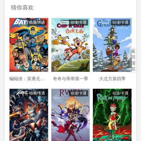
猜你喜欢
动漫/卡通
动漫/卡通
动漫/卡通
返
回
顶
部
蝙蝠侠：英勇无畏第二季
奇奇与蒂蒂第一季
大北方第四季
动漫/卡通
动漫/卡通
动漫/卡通