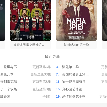
本季终
更新至第6集
欢
迎来到雷克瑟姆第一季
MafiaSpies第一季
最近更新
活、拉里与不…
更新至第6集
3.
演化第一季
更
情岛第八季
更新至第33集
7.
美国忍者勇士第…
更
迎来到雷克瑟…
更新至第8集
11.
迪士尼乐园项目…
更
买了一个农场…
更新至第8集
15.
真心园艺秀第一…
爱龄距离
全8期
19.
爱情盲选第十季
更新