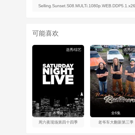
Selling.Sunset.S08.MULTi.1080p.WEB.DDP5.1.x2
可能喜欢
选秀/综艺
选秀/
本季终
全6集
周六夜现场第四十四季
老爷车大翻新第三季