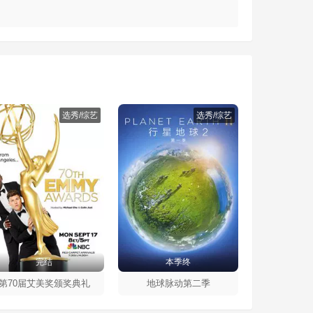
选秀/综艺
选秀/综艺
完结
本季终
第70届艾美奖颁奖典礼
地球脉动第二季