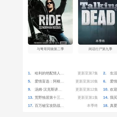
本季终
本季终
与弩哥同骑第二季
闲话行尸第九季
1.
哈利的绝配情人…
更新至第7集
2.
生
5.
爱情盲选：阿根…
更新至第10集
6.
爱
9.
汤姆·汉克斯讲…
更新至第12集
10.
欢
13.
荒野独居第十三…
更新至第1集
14.
我
17.
百万秘宝攻防战…
本季终
18.
真