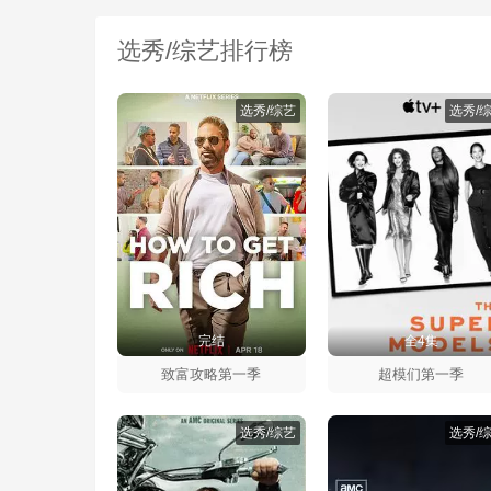
选秀/综艺排行榜
选秀/综艺
选秀/
完结
全4集
致富攻略第一季
超模们第一季
选秀/综艺
选秀/