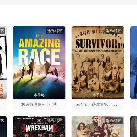
综艺
选秀/综艺
选秀/综艺
本季终
本季终
幸
存者：萨摩亚第十九季
极速前进第三十七季
综艺
选秀/综艺
选秀/综艺