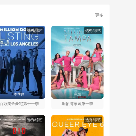
更多
选秀/综艺
选秀/综艺
本季终
完结
百万美金豪宅第十一季
坦帕湾家园第一季
选秀/综艺
选秀/综艺