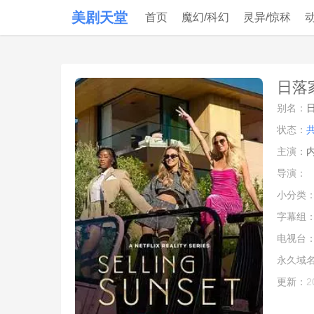
美剧天堂
首页
魔幻/科幻
灵异/惊秫
日落家
别名：
日
状态：
主演：
导演：
小分类
字幕组
电视台
永久域
更新：
2