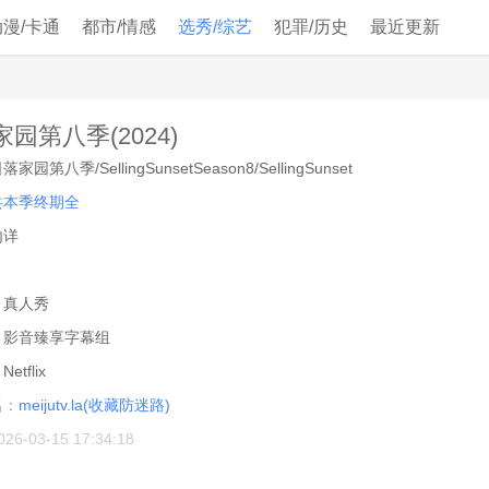
动漫/卡通
都市/情感
选秀/综艺
犯罪/历史
最近更新
园第八季(2024)
落家园第八季/SellingSunsetSeason8/SellingSunset
共本季终期全
内详
：
真人秀
：
影音臻享字幕组
：
Netflix
名：
meijutv.la(收藏防迷路)
026-03-15 17:34:18