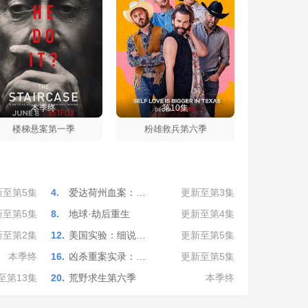
本季终
第10集
楼梯悬案第一季
粉雄救兵第六季
新至第5集
4.
爱达荷州血案：…
更新至第3集
新至第5集
8.
地球·劫后重生
更新至第4集
新至第2集
12.
美国实验：细说…
更新至第5集
本季终
16.
凶杀重案实录：…
更新至第5集
至第13集
20.
荒野求生第六季
本季终