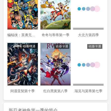
蝙蝠侠：英勇无畏第二季
奇奇与蒂蒂第一季
大北方第四季
动漫/卡通
动漫/卡通
动漫/卡通
间谍亚契第十季
红白黑黄第八季
瑞克与莫蒂第七季
新忍者神龟第一季的简介