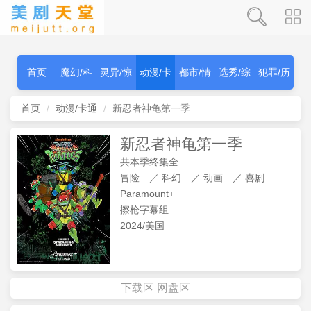
首页
魔幻/科
灵异/惊
动漫/卡
都市/情
选秀/综
犯罪/历
幻
秫
通
感
艺
史
首页
动漫/卡通
新忍者神龟第一季
新忍者神龟第一季
共本季终集全
冒险
／
科幻
／
动画
／
喜剧
Paramount+
擦枪字幕组
2024/美国
下载区
网盘区