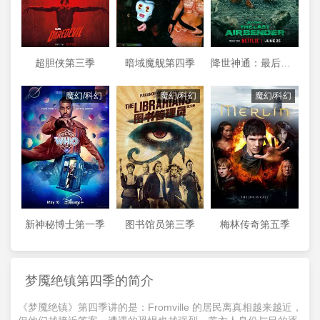
超胆侠第三季
暗域魔舰第四季
降世神通：最后的气宗第二季
魔幻/科幻
魔幻/科幻
魔幻/科幻
新神秘博士第一季
图书馆员第三季
梅林传奇第五季
梦魇绝镇第四季的简介
《梦魇绝镇》第四季讲的是：Fromville 的居民离真相越来越近，