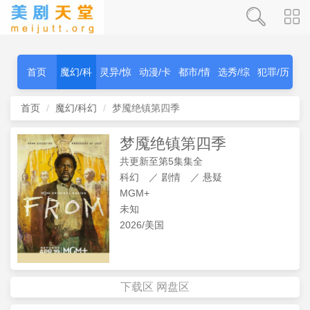
首页
魔幻/科
灵异/惊
动漫/卡
都市/情
选秀/综
犯罪/历
幻
秫
通
感
艺
史
首页
魔幻/科幻
梦魇绝镇第四季
梦魇绝镇第四季
共更新至第5集集全
科幻
／
剧情
／
悬疑
MGM+
未知
2026/美国
下载区
网盘区