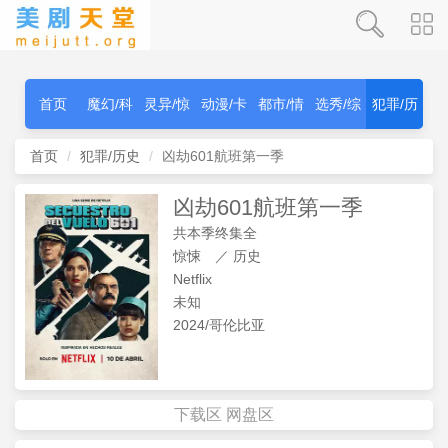
首页
魔幻/科
灵异/惊
动漫/卡
都市/情
选秀/综
犯罪/历
幻
秫
通
感
艺
史
首页
犯罪/历史
凶劫601航班第一季
凶劫601航班第一季
共本季终集全
惊悚
／
历史
Netflix
未知
2024/哥伦比亚
下载区
网盘区