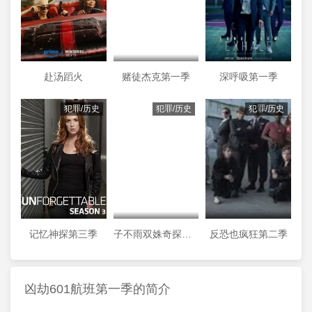
赴汤蹈火
赌徒杰克第一季
深呼吸第一季
犯罪/历史
犯罪/历史
犯罪/历史
记忆神探第三季
子不雨双姝奇探第三季
反恐也疯狂第二季
凶劫601航班第一季的简介