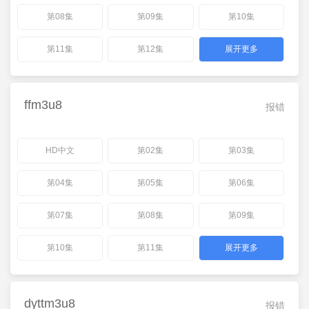
第08集
第09集
第10集
第11集
第12集
展开更多
ffm3u8
报错
HD中文
第02集
第03集
第04集
第05集
第06集
第07集
第08集
第09集
第10集
第11集
展开更多
dyttm3u8
报错