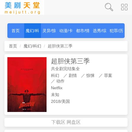
首页
魔幻/科
灵异/惊
动漫/卡
都市/情
选秀/综
犯罪/历
幻
秫
通
感
艺
史
首页
魔幻/科幻
超胆侠第三季
超胆侠第三季
共全剧完结集全
科幻
／
剧情
／
惊悚
／
罪案
／
动作
Netflix
未知
2018/美国
下载区
网盘区