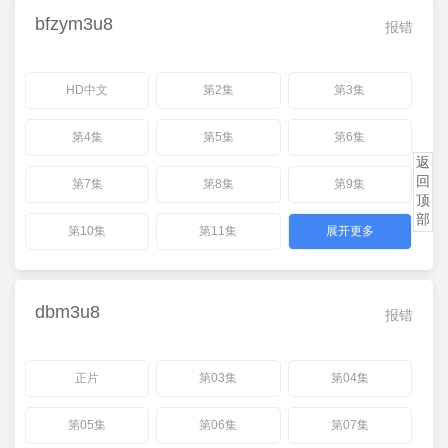
bfzym3u8
报错
HD中文
第2集
第3集
第4集
第5集
第6集
返
回
第7集
第8集
第9集
顶
部
第10集
第11集
展开更多
dbm3u8
报错
正片
第03集
第04集
第05集
第06集
第07集