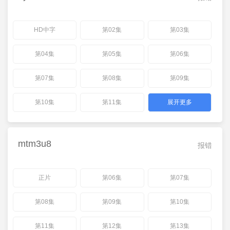
HD中字
第02集
第03集
第04集
第05集
第06集
第07集
第08集
第09集
第10集
第11集
展开更多
mtm3u8
报错
正片
第06集
第07集
第08集
第09集
第10集
第11集
第12集
第13集