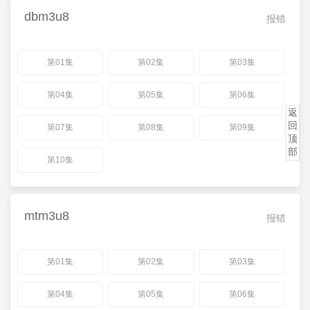
dbm3u8
报错
第01集
第02集
第03集
第04集
第05集
第06集
返
回
第07集
第08集
第09集
顶
部
第10集
mtm3u8
报错
第01集
第02集
第03集
第04集
第05集
第06集