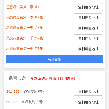
思想调查员第一季.第10集
点我复制密码:
复制度盘地址
思想调查员第一季.第9集
点我复制密码:
复制度盘地址
思想调查员第一季.第8集
点我复制密码:
复制度盘地址
思想调查员第一季.第7集
点我复制密码:
复制度盘地址
思想调查员第一季.第6集
点我复制密码:
复制度盘地址
展开更多
迅雷云盘
复制密码后自动跳转到度盘!
S01-S03
点我复制密码:
复制度盘地址
S01-03
点我复制密码:
复制度盘地址