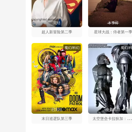
完结
本季终
超人新冒险第二季
星球大战：侍者第一
魔幻/科幻
魔幻/
已完结
全剧完结
空堡垒卡拉狄加：血与铬第一
末日巡逻队第三季