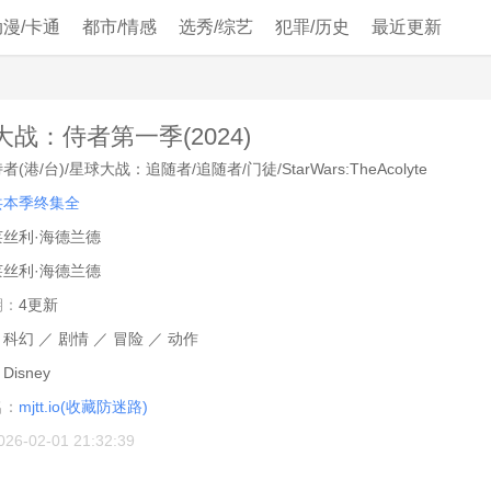
动漫/卡通
都市/情感
选秀/综艺
犯罪/历史
最近更新
战：侍者第一季(2024)
者(港/台)/星球大战：追随者/追随者/门徒/StarWars:TheAcolyte
共本季终集全
莱丝利·海德兰德
莱丝利·海德兰德
期：
4更新
：
科幻
／
剧情
／
冒险
／
动作
：
Disney
名：
mjtt.io(收藏防迷路)
026-02-01 21:32:39