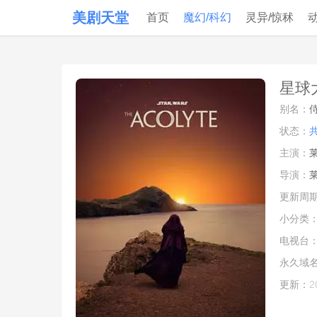
美剧天堂
首页
魔幻/科幻
灵异/惊秫
星球大
别名：
侍
状态：
主演：
导演：
更新周
小分类
电视台
永久域
更新：
2