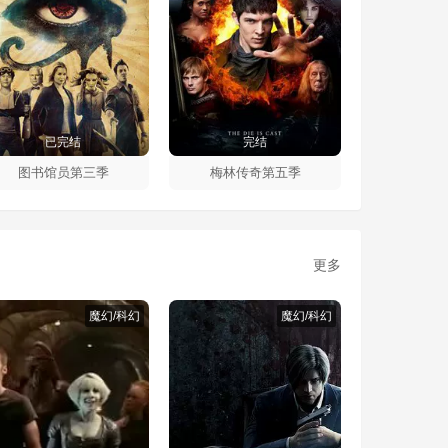
已完结
完结
图书馆员第三季
梅林传奇第五季
更多
魔幻/科幻
魔幻/科幻