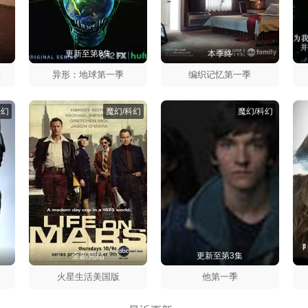
更新至第8集
本季终
季
异形：地球第一季
编织记忆第一季
科幻
魔幻/科幻
魔幻/科幻
全剧完结
更新至第3集
太
季
火星生活美国版
他第一季