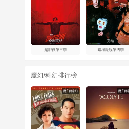
全剧完结
完结
超胆侠第三季
暗域魔舰第四季
魔幻/科幻排行榜
魔幻/科幻
魔幻/