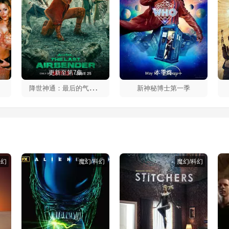
更新至第7集
本季终
降
世神通：最后的气宗第二季
新神秘博士第一季
科幻
魔幻/科幻
魔幻/科幻