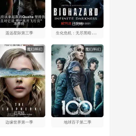
本季终
已完结
生
化危机：无尽黑暗第一季
遥远星际第三季
魔幻/科幻
魔幻/科幻
已完结
已完结
边缘世界第一季
地球百子第二季