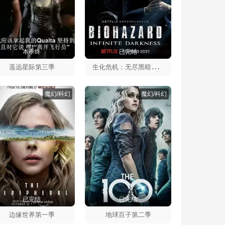
本季终
已完结
生
化危机：无尽黑暗第一季
遥远星际第三季
魔幻/科幻
魔幻/科幻
已完结
已完结
边缘世界第一季
地球百子第二季