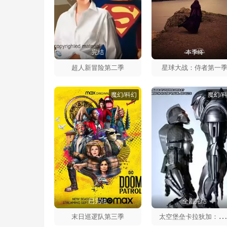
完结
本季终
超人新冒险第二季
星球大战：侍者第一
魔幻/科幻
魔幻/
已完结
全剧完结
空堡垒卡拉狄加：血与铬第一
末日巡逻队第三季