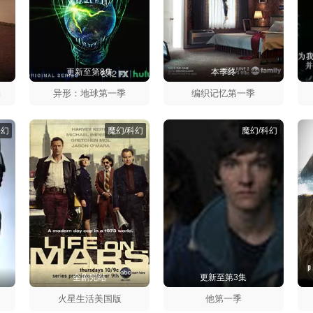
更新至第8集
本季终
季
异形：地球第一季
编织记忆第一季
科幻
魔幻/科幻
魔幻/科幻
全剧完结
更新至第3集
太
季
火星生活美国版
他第一季