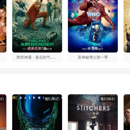
更新至第7集
本季终
降
世神通：最后的气宗第二季
新神秘博士第一季
科幻
魔幻/科幻
魔幻/科幻