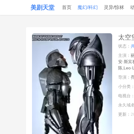
美剧天堂
首页
魔幻/科幻
灵异/惊秫
太空
状态：
主演：
安·斯宾
陈,Leo·L
导演：
小分类
电视台
永久域
更新：
2