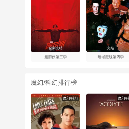
全剧完结
完结
超胆侠第三季
暗域魔舰第四季
魔幻/科幻排行榜
魔幻/科幻
魔幻/