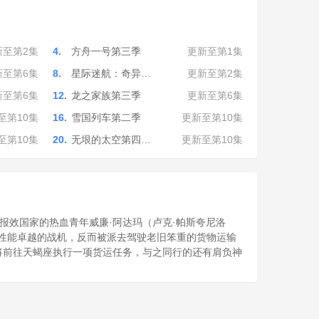
新至第2集
4.
方舟一号第三季
更新至第1集
新至第6集
8.
星际迷航：奇异…
更新至第2集
新至第6集
12.
龙之家族第三季
更新至第6集
至第10集
16.
雪国列车第二季
更新至第10集
至第10集
20.
无垠的太空第四…
更新至第10集
报效国家的热血青年威廉·阿达玛（卢克·帕斯夸尼洛
愿驾驶性能卓越的战机，反而被派去驾驶老旧笨重的货物运输
，即将前往天蝎座执行一项货运任务，与之同行的还有肩负神