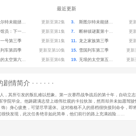
最近更新
图尔特未能拯…
更新至第2集
3.
斯图尔特未能拯…
更
书馆员：下一…
更新至第1集
7.
断林镇谜案第十…
更
舟一号第三季
更新至第1集
11.
龙之家族第三季
更
国列车第四季
更新至第10集
15.
雪国列车第三季
更新
垠的太空第六…
更新至第6集
19.
无垠的太空第五…
更新
· · · · · ·
人，其所引发的叛乱难以想象。第一次赛昂战争战后的第十年，自幼立志
成绩顺利自空军学院毕业。他踌躇满志登上雄伟壮观的卡拉狄加，然而却并未如
otton 饰）身心疲惫，可望尽早退休。这对格格不入的搭档很快接到命令
而威廉他们很快发现，此次任务绝非如此简单，他们前行的路上充满凶险……