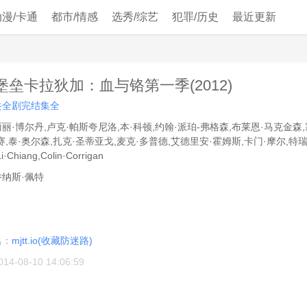
动漫/卡通
都市/情感
选秀/综艺
犯罪/历史
最近更新
堡垒卡拉狄加：血与铬第一季(2012)
共全剧完结集全
丽丽·博尔丹,卢克·帕斯夸尼洛,本·科顿,约翰·派珀-弗格森,布莱恩·马克金森
赛,泰·奥尔森,扎克·圣蒂亚戈,麦克·多普德,艾德里安·霍姆斯,卡门·摩尔,特瑞
i·Chiang,Colin·Corrigan
乔纳斯·佩特
：
：
名：
mjtt.io(收藏防迷路)
014-08-10 14:06:59