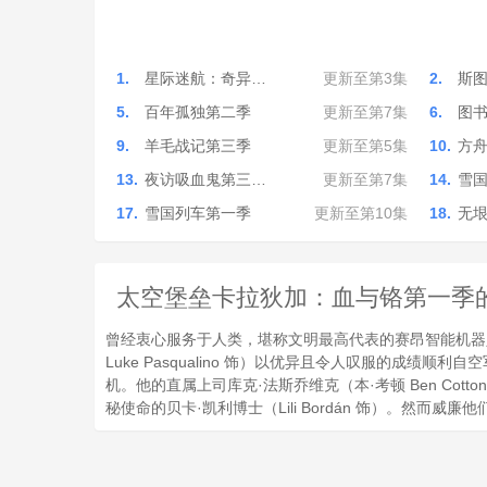
1.
星际迷航：奇异…
更新至第3集
2.
斯
5.
百年孤独第二季
更新至第7集
6.
图
9.
羊毛战记第三季
更新至第5集
10.
方
13.
夜访吸血鬼第三…
更新至第7集
14.
雪
17.
雪国列车第一季
更新至第10集
18.
无
太空堡垒卡拉狄加：血与铬第一季的剧情简介 
曾经衷心服务于人类，堪称文明最高代表的赛昂智能机器
Luke Pasqualino 饰）以优异且令人叹服的
机。他的直属上司库克·法斯乔维克（本·考顿 Ben C
秘使命的贝卡·凯利博士（Lili Bordán 饰）。然