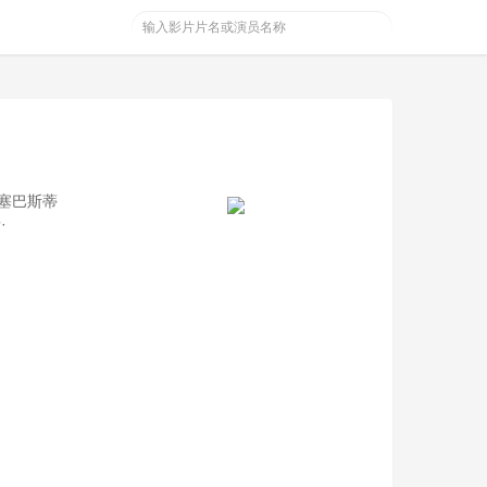
,塞巴斯蒂
·