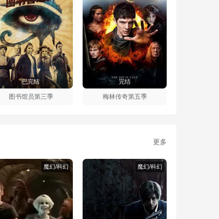
已完结
完结
图书馆员第三季
梅林传奇第五季
更多
魔幻/科幻
魔幻/科幻