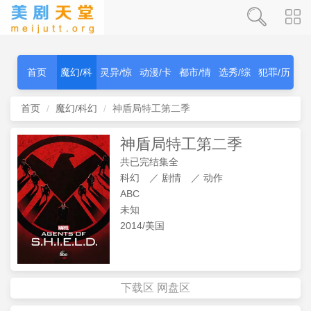
首页
魔幻/科
灵异/惊
动漫/卡
都市/情
选秀/综
犯罪/历
幻
秫
通
感
艺
史
首页
魔幻/科幻
神盾局特工第二季
神盾局特工第二季
共已完结集全
科幻
／
剧情
／
动作
ABC
未知
2014/美国
下载区
网盘区