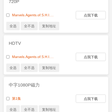
720P
Marvels.Agents.of.S.H.I.E.L.D.S02E01.Shadows.720p.WEB-DL.DD5.1.H.264-BS.mkv
点我下载
HDTV
Marvels.Agents.of.S.H.I.E.L.D.S02E01.HDTV.x264-KILLERS.mp4
点我下载
中字1080P磁力
第1集
点我下载