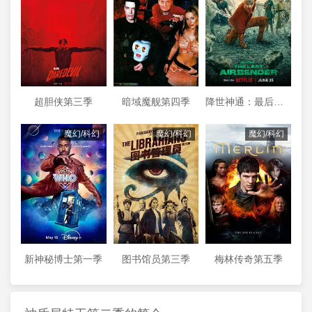
超胆侠第三季
暗域魔舰第四季
降世神通：最后的气宗第二季
魔幻/科幻
魔幻/科幻
魔幻/科幻
新神秘博士第一季
图书馆员第三季
梅林传奇第五季