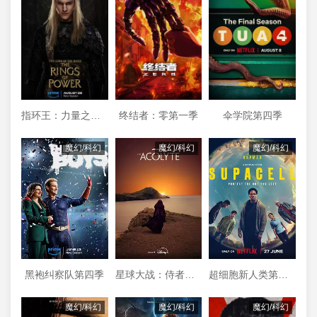
指环王：力量之戒第二季
终结者：零第一季
伞学院第四季
魔幻/科幻
魔幻/科幻
魔幻/科幻
黑袍纠察队第四季
星球大战：侍者第一季
超细胞新人类第一季
魔幻/科幻
魔幻/科幻
魔幻/科幻