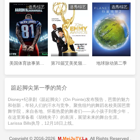
选秀/综艺
选秀/综艺
选秀/综艺
美国体育故事第一季
第70届艾美奖颁奖典礼
地球脉动第二季
踮起脚尖第一季的简介
Disney+纪录剧《踮起脚尖》(On Pointe)发布预告，芭蕾的魅力
和创新，年轻人们的汗水与竞争。聚焦纽约的舞蹈名校美国芭蕾
舞学院，来自各地、怀着热爱的舞者们——从小孩子到青少年，
在这里筹备着《胡桃夹子》的表演，展望未来的舞台生涯。
Larissa Bills执导，12月18日上线。
Copyright © 2016-2026
M.
MeiJuTV
.La
.All Rights Reserved .