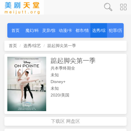
首页
魔幻/科
灵异/惊
动漫/卡
都市/情
选秀/综
犯罪/历
幻
秫
通
感
艺
史
首页
选秀/综艺
踮起脚尖第一季
踮起脚尖第一季
共本季终期全
未知
Disney+
未知
2020/美国
下载区
网盘区