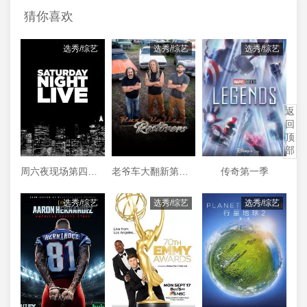
猜你喜欢
选秀/综艺
选秀/综艺
选秀/综艺
返
回
顶
部
周六夜现场第四十四季
老爷车大翻新第三季
传奇第一季
选秀/综艺
选秀/综艺
选秀/综艺