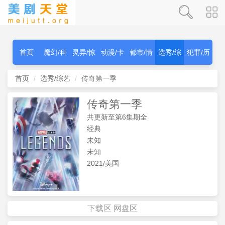
首页
魔幻/科
灵异/惊
动漫/卡
都市/情
选秀/综
犯罪/历
幻
秫
通
感
艺
史
首页
选秀/综艺
传奇第一季
传奇第一季
共更新至第6集期全
经典
未知
未知
2021/美国
下载区
网盘区