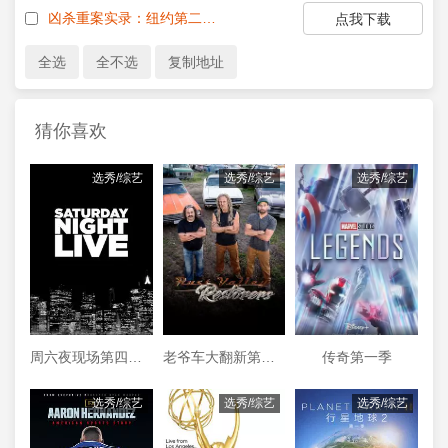
凶杀重案实录：纽约第二季.凶杀重案实录：纽约.第二季[全5集][简繁英字幕].Homicide.S03.1080p.NF.WEB-DL.DDP.5.1.H.264-BlackTV
点我下载
猜你喜欢
选秀/综艺
选秀/综艺
选秀/综艺
周六夜现场第四十四季
老爷车大翻新第三季
传奇第一季
选秀/综艺
选秀/综艺
选秀/综艺