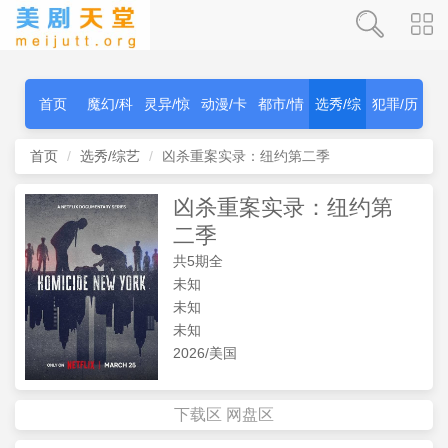
首页
魔幻/科
灵异/惊
动漫/卡
都市/情
选秀/综
犯罪/历
幻
秫
通
感
艺
史
首页
选秀/综艺
凶杀重案实录：纽约第二季
凶杀重案实录：纽约第
二季
共5期全
未知
未知
未知
2026/美国
下载区
网盘区