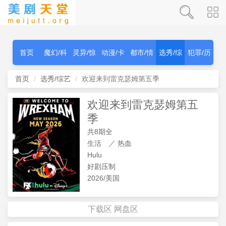
首页
魔幻/科
灵异/惊
动漫/卡
都市/情
选秀/综
犯罪/历
幻
秫
通
感
艺
史
首页
选秀/综艺
欢迎来到雷克瑟姆第五季
欢迎来到雷克瑟姆第五
季
共8期全
生活
／
热血
Hulu
好剧压制
2026/美国
下载区
网盘区