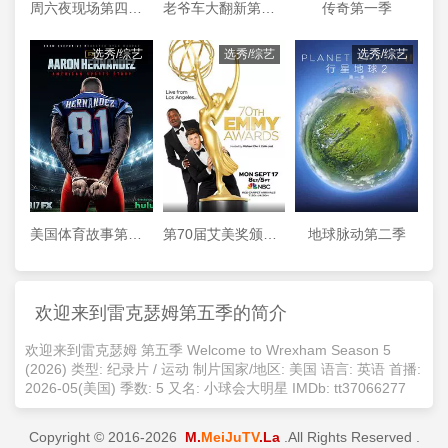
周六夜现场第四十四季
老爷车大翻新第三季
传奇第一季
选秀/综艺
选秀/综艺
选秀/综艺
美国体育故事第一季
第70届艾美奖颁奖典礼
地球脉动第二季
欢迎来到雷克瑟姆第五季的简介
欢迎来到雷克瑟姆 第五季 Welcome to Wrexham Season 5
(2026) 类型: 纪录片 / 运动 制片国家/地区: 美国 语言: 英语 首播:
2026-05(美国) 季数: 5 又名: 小球会大明星 IMDb: tt37066277
Copyright © 2016-2026
M.
MeiJuTV
.La
.All Rights Reserved .