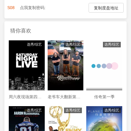
S08
点我复制密码:
复制度盘地址
猜你喜欢
选秀/综艺
选秀/综艺
选秀/综艺
周六夜现场第四十四季
老爷车大翻新第三季
传奇第一季
选秀/综艺
选秀/综艺
选秀/综艺