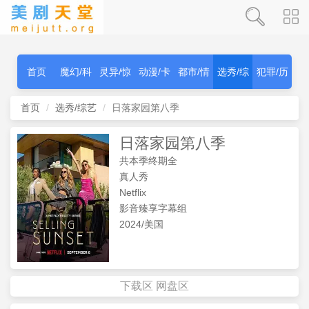
首页
魔幻/科
灵异/惊
动漫/卡
都市/情
选秀/综
犯罪/历
幻
秫
通
感
艺
史
首页
选秀/综艺
日落家园第八季
日落家园第八季
共本季终期全
真人秀
Netflix
影音臻享字幕组
2024/美国
下载区
网盘区