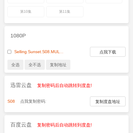
第10集
第11集
1080P
Selling.Sunset.S08.MULTi.1080p.WEB.DDP5.1.x264-TFA
点我下载
迅雷云盘
复制密码后自动跳转到度盘!
S08
点我复制密码:
复制度盘地址
百度云盘
复制密码后自动跳转到度盘!