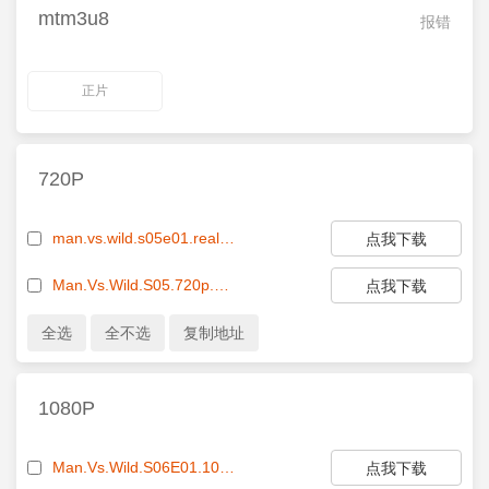
mtm3u8
报错
正片
720P
man.vs.wild.s05e01.real.720p.hdtv.x264-momentum.mkv
点我下载
Man.Vs.Wild.S05.720p.WEB-DL.AAC2.0.h.264-TVSmash[rartv]
点我下载
1080P
Man.Vs.Wild.S06E01.1080p.WEB DL.AAC2.0.h.264 BTN.mkv
点我下载