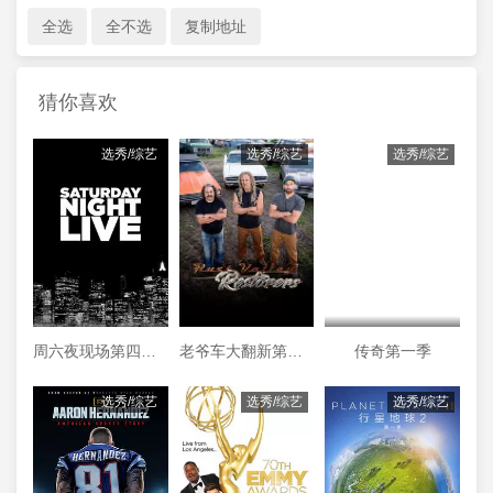
猜你喜欢
选秀/综艺
选秀/综艺
选秀/综艺
周六夜现场第四十四季
老爷车大翻新第三季
传奇第一季
选秀/综艺
选秀/综艺
选秀/综艺