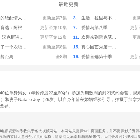
最近更新
利的绝配情人…
更新至第7集
3.
生活、拉里与不…
更
情盲选：阿根…
更新至第10集
7.
爱情岛第八季
更新
·汉克斯讲…
更新至第12集
11.
欢迎来到雷克瑟…
更
买了一个农场…
更新至第8集
15.
真心园艺秀第一…
爱龄距离
全8期
19.
爱情盲选第十季
更新
0位单身男女（年龄跨度22至60岁）参加为期数周的封闭式约会营，规
4岁）和妻子Natalie Joy（26岁）以自身年龄差婚姻经验引导，拍摄于加拿
差异。
电影资源均系收集于各大视频网站，本网站只提供web页面服务，并不提供影片资
收录的节目无意侵犯了贵司版权，请给网页底部邮箱地址来信，我们会及时处理和回