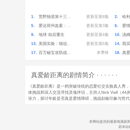
1.
荒野独居第十三…
更新至第8集
2.
哈
5.
爱达荷州血案：…
更新至第3集
6.
爱
9.
地球·劫后重生
更新至第4集
10.
汤姆
13.
美国实验：细说…
更新至第5集
14.
我
17.
百万秘宝攻防战…
本季终
18.
真
真爱龄距离的剧情简介 · · · · · ·
《真爱龄距离》是一档突破传统的恋爱社交实验真人秀，4
体挑战和深入交流寻找灵魂伴侣，主持人Nick Viall（4
张力，探讨年龄是否真是爱情障碍，挑战刻板印象与世代
本网站提供的最新电视剧和
若本站