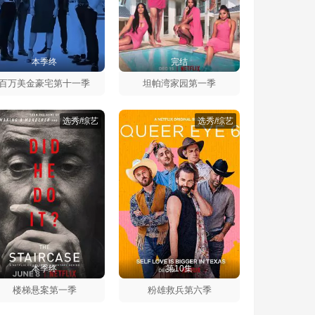
本季终
完结
百万美金豪宅第十一季
坦帕湾家园第一季
选秀/综艺
选秀/综艺
本季终
第10集
楼梯悬案第一季
粉雄救兵第六季