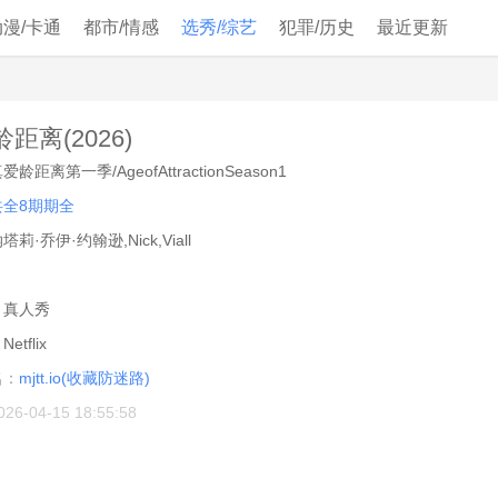
动漫/卡通
都市/情感
选秀/综艺
犯罪/历史
最近更新
距离(2026)
爱龄距离第一季/AgeofAttractionSeason1
共全8期期全
塔莉·乔伊·约翰逊,Nick,Viall
：
真人秀
：
Netflix
名：
mjtt.io(收藏防迷路)
026-04-15 18:55:58