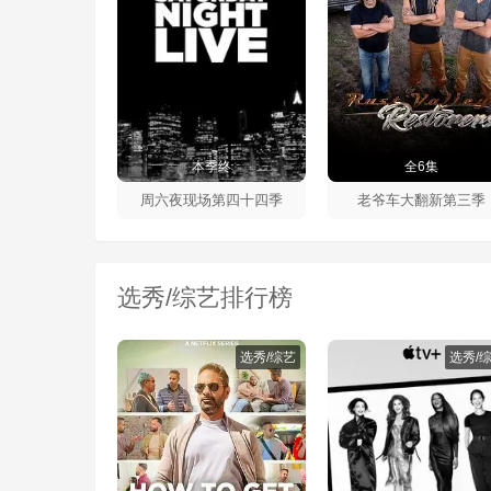
本季终
全6集
周六夜现场第四十四季
老爷车大翻新第三季
选秀/综艺排行榜
选秀/综艺
选秀/