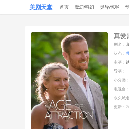
美剧天堂
首页
魔幻/科幻
灵异/惊秫
真爱龄
别名：
真
状态：
主演：
纳
导演：
小分类
电视台
永久域
更新：
2