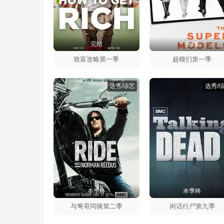
完结
全4集
致富攻略第一季
超模们第一季
选秀/综艺
选秀/
本季终
本季终
与弩哥同骑第二季
闲话行尸第九季