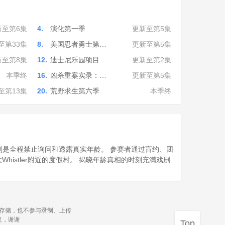
新至第6集
4.
演化第一季
更新至第5集
至第33集
8.
美国忍者勇士第…
更新至第5集
新至第8集
12.
迪士尼乐园项目…
更新至第2集
本季终
16.
凶杀重案实录：…
更新至第5集
至第13集
20.
荒野求生第六季
本季终
则是全程禁止询问和透露真实年龄。 参赛者通过盲约、团
大Whistler附近的度假村。 揭晓年龄真相的时刻充满戏剧
源存储，也不参与录制、上传
复，谢谢
Top