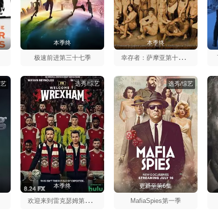
本季终
本季终
幸
存者：萨摩亚第十九季
极速前进第三十七季
综艺
选秀/综艺
选秀/综艺
本季终
更新至第6集
欢
迎来到雷克瑟姆第一季
MafiaSpies第一季