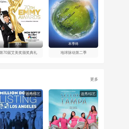
完结
本季终
第70届艾美奖颁奖典礼
地球脉动第二季
更多
选秀/综艺
选秀/综艺